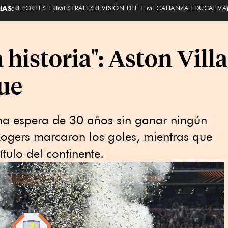
IAS:
REPORTES TRIMESTRALES
REVISIÓN DEL T-MEC
ALIANZA EDUCATIVA
 historia": Aston Vil
ue
 una espera de 30 años sin ganar ningún
Rogers marcaron los goles, mientras que
tulo del continente.