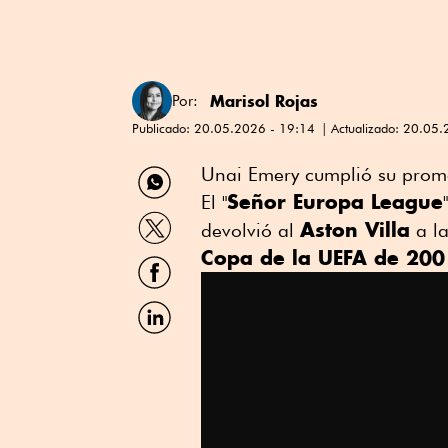
Marisol Rojas
Por:
Publicado:
20.05.2026 - 19:14
Actualizado:
20.05.
Compartir
Unai Emery cumplió su prom
por
Señor Europa League
El "
WhatsApp
Compartir
Aston Villa
devolvió al
a la
por
Copa de la UEFA de 200
Twitter
Compartir
por
Facebook
Compartir
por
Linkedin