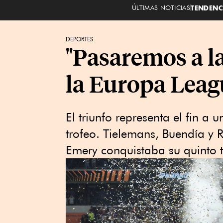
ÚLTIMAS NOTICIAS
TENDENC
DEPORTES
"Pasaremos a la
la Europa Leag
El triunfo representa el fin a
trofeo. Tielemans, Buendía y 
Emery conquistaba su quinto tí