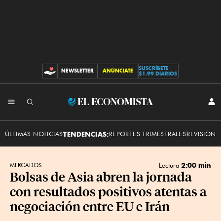
SUSCRÍBETE
NEWSLETTER
ANÚNCIATE
CONTRIBUCIONES
$1.99 DIARIOS
INI
El
SES
Economista
ÚLTIMAS NOTICIAS
TENDENCIAS:
REPORTES TRIMESTRALES
REVISIÓN 
2:00 min
MERCADOS
Lectura
Bolsas de Asia abren la jornada
con resultados positivos atentas a
negociación entre EU e Irán