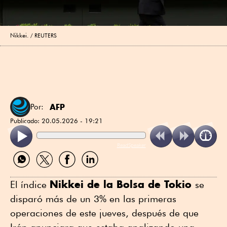
Nikkei.
REUTERS
AFP
Por:
Publicado:
20.05.2026 - 19:21
ReadSpeaker
Compartir
Compartir
Compartir
Compartir
por
por
por
por
WhatsApp
Twitter
Facebook
Linkedin
Nikkei de la Bolsa de Tokio
El índice
se
disparó más de un 3% en las primeras
operaciones de este jueves, después de que
Irán anunciara que estaba analizando una