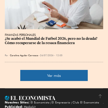
FINANZAS PERSONALES
¿Se acabó el Mundial de Futbol 2026, pero no la deuda? 
Cómo recuperarse de la resaca financiera
Por
Carolina Aguilar Carrasco
24/07/2026 - 12:05
Ver más
Nuestros Sitios:
El Economista
El Empresario
Club El Economista
Subir
Publicidad:
Mediakit