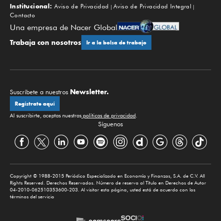
Institucional:
Aviso de Privacidad
Aviso de Privacidad Integral
Contacto
Una empresa de Nacer Global
Trabaja con nosotros
Ir a la bolsa de trabajo
Newsletter.
Suscríbete a nuestros
Regístrate aquí
Al suscribirte, aceptas nuestras
políticas de privacidad
.
Síguenos
Copyright © 1988-2015 Periódico Especializado en Economía y Finanzas, S.A. de C.V. All
Rights Reserved. Derechos Reservados. Número de reserva al Título en Derechos de Autor
04-2010-062510353600-203. Al visitar esta página, usted está de acuerdo con los
términos del servicio