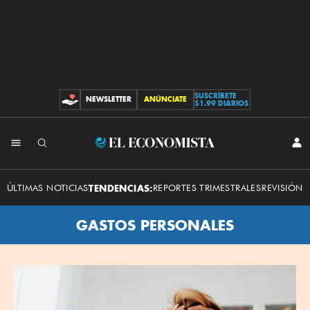
SUSCRÍBETE
NEWSLETTER
ANÚNCIATE
CONTRIBUCIONES
$1.99 DIARIOS
El
INI
SES
Economista
ÚLTIMAS NOTICIAS
TENDENCIAS:
REPORTES TRIMESTRALES
REVISIÓN 
GASTOS PERSONALES