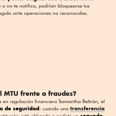
e o no te notifica, podrían bloquearse tus
tegido ante operaciones no reconocidas.
l MTU frente a fraudes?
 en regulación financiera Samantha Beltrán, el
a de seguridad
transferencia
: cuando una
segundo
institución está obligada a pedirte un