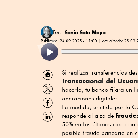
Sonia Soto Maya
Por:
Publicado:
24.09.2025 - 11:00
Actualizado:
25.09.
Compartir
Si realizas transferencias d
por
Transaccional del Usuar
WhatsApp
Compartir
hacerlo, tu banco fijará un 
por
Twitter
operaciones digitales.
Compartir
por
La medida, emitida por la C
Facebook
Compartir
fraude
responde al alza de
por
50% en los últimos cinco año
Linkedin
posible fraude bancario en c