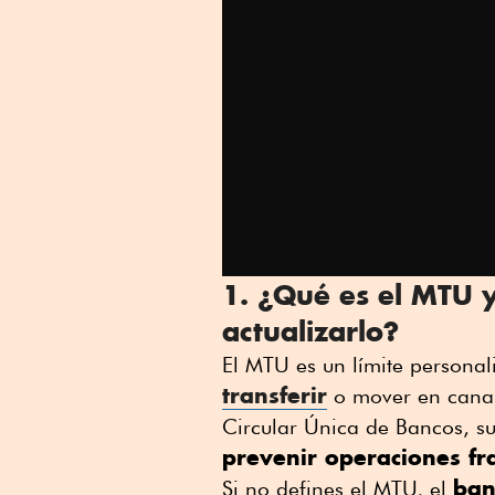
1. ¿Qué es el MTU 
actualizarlo?
El MTU es un límite persona
transferir
o mover en canale
Circular Única de Bancos, su 
prevenir operaciones fr
ban
Si no defines el MTU, el