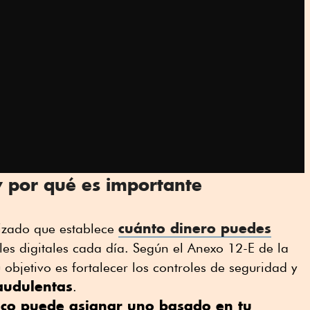
y por qué es importante
cuánto dinero puedes
lizado que establece
s digitales cada día. Según el Anexo 12-E de la
objetivo es fortalecer los controles de seguridad y
audulentas
.
co puede asignar uno basado en tu