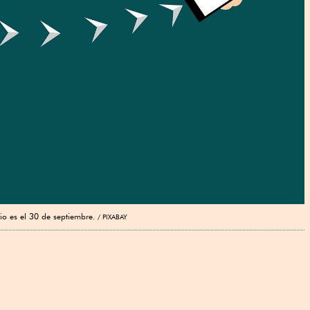
io es el 30 de septiembre.
PIXABAY