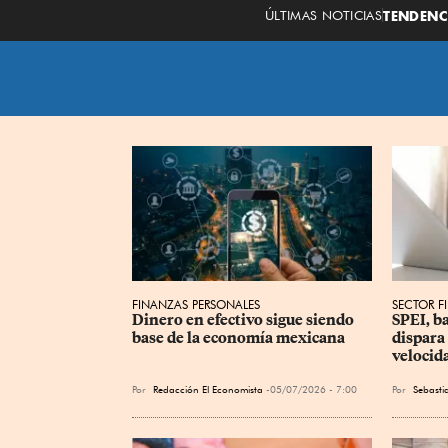
ÚLTIMAS NOTICIAS
TENDENC
FINANZAS PERSONALES
SECTOR F
Dinero en efectivo sigue siendo 
SPEI, ba
base de la economía mexicana
dispara 
velocida
Por
Redacción El Economista
05/07/2026 - 7:00
Por
Sebasti