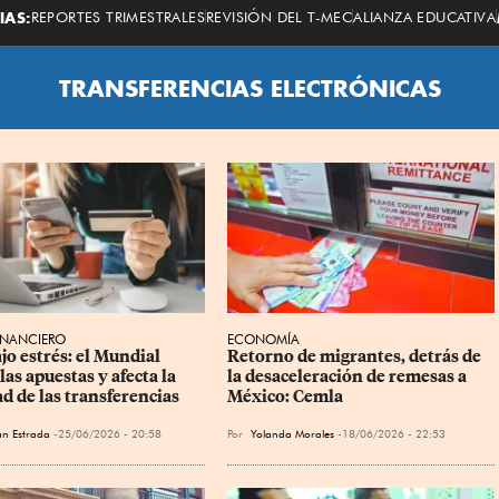
Economista
IAS:
REPORTES TRIMESTRALES
REVISIÓN DEL T-MEC
ALIANZA EDUCATIVA
TRANSFERENCIAS ELECTRÓNICAS
INANCIERO
ECONOMÍA
jo estrés: el Mundial 
Retorno de migrantes, detrás de 
las apuestas y afecta la 
la desaceleración de remesas a 
d de las transferencias
México: Cemla
an Estrada
25/06/2026 - 20:58
Por
Yolanda Morales
18/06/2026 - 22:53