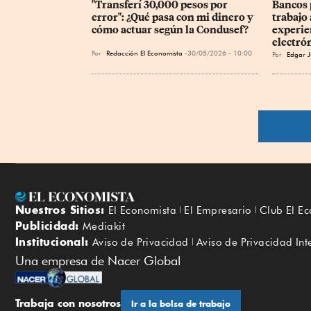
"Transferí 30,000 pesos por 
Bancos 
error": ¿Qué pasa con mi dinero y 
trabajo
cómo actuar según la Condusef?
experie
electró
Por
Redacción El Economista
30/05/2026 - 10:00
Por
Edgar J
Nuestros Sitios:
El Economista
El Empresario
Club El E
Publicidad:
Mediakit
Institucional:
Aviso de Privacidad
Aviso de Privacidad Int
Una empresa de Nacer Global
Trabaja con nosotros
Ir a la bolsa de trabajo