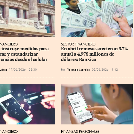
INANCIERO
SECTOR FINANCIERO
 instruye medidas para 
En abril remesas crecieron 3.7% 
car y estandarizar 
anual a 4,978 millones de 
encias desde el celular
dólares: Banxico
uárez
17/06/2026 - 22:30
Por
Yolanda Morales
02/06/2026 - 1:42
INANCIERO
FINANZAS PERSONALES