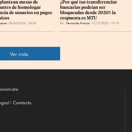
plantean mesas de 
¿Por qué tus transferencias 
 antes de homologar 
bancarias podrían ser 
ncia de usuarios en pagos 
bloqueadas desde 2026?: la 
nicos
respuesta es MTU
uárez
20/04/2026 - 20:54
Por
Fernando Franco
17/12/2025 - 19:19
Ver más
conomista
egral
Contacto