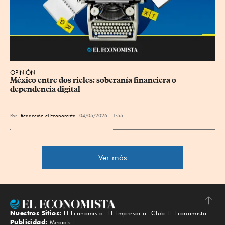
OPINIÓN
México entre dos rieles: soberanía financiera o 
dependencia digital
Por
Redacción el Economista
04/05/2026 - 1:55
Ver más
Nuestros Sitios:
El Economista
El Empresario
Club El Economista
Subir
Publicidad:
Mediakit