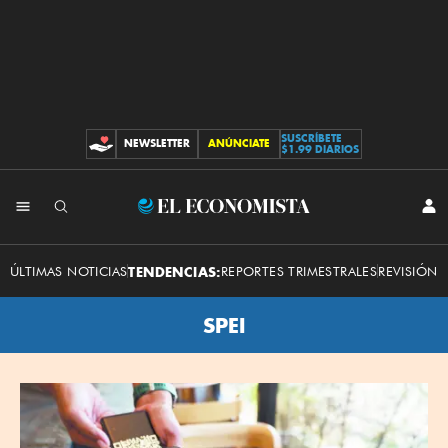
SUSCRÍBETE
NEWSLETTER
ANÚNCIATE
CONTRIBUCIONES
$1.99 DIARIOS
El
INI
SES
Economista
ÚLTIMAS NOTICIAS
TENDENCIAS:
REPORTES TRIMESTRALES
REVISIÓN 
SPEI