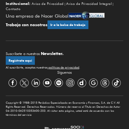
Institucional:
Aviso de Privacidad
Aviso de Privacidad Integral
Contacto
Una empresa de Nacer Global
Trabaja con nosotros
Ir a la bolsa de trabajo
Newsletter.
Suscríbete a nuestros
Regístrate aquí
Al suscribirte, aceptas nuestras
políticas de privacidad
.
Síguenos
Copyright © 1988-2015 Periódico Especializado en Economía y Finanzas, S.A. de C.V. All
Rights Reserved. Derechos Reservados. Número de reserva al Título en Derechos de Autor
04-2010-062510353600-203. Al visitar esta página, usted está de acuerdo con los
términos del servicio