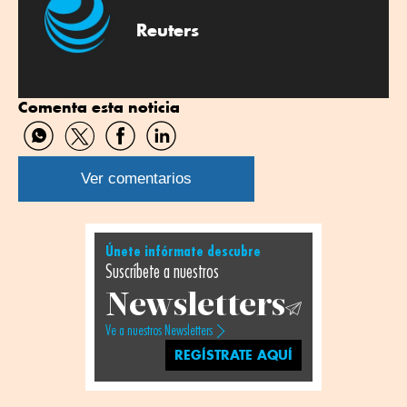
Reuters
Comenta esta noticia
Compartir
Compartir
Compartir
Compartir
por
por
por
por
WhatsApp
Twitter
Facebook
Linkedin
Ver comentarios
Únete infórmate descubre
Suscríbete a nuestros
Newsletters
Ve a nuestros Newsletters
REGÍSTRATE AQUÍ