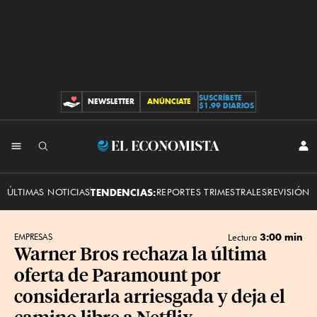
SUSCRÍBETE
NEWSLETTER
ANÚNCIATE
CONTRIBUCIONES
$1.99 DIARIOS
INI
El
SES
Economista
ÚLTIMAS NOTICIAS
TENDENCIAS:
REPORTES TRIMESTRALES
REVISIÓN 
3:00 min
EMPRESAS
Lectura
Warner Bros rechaza la última
oferta de Paramount por
considerarla arriesgada y deja el
camino libre a Netflix