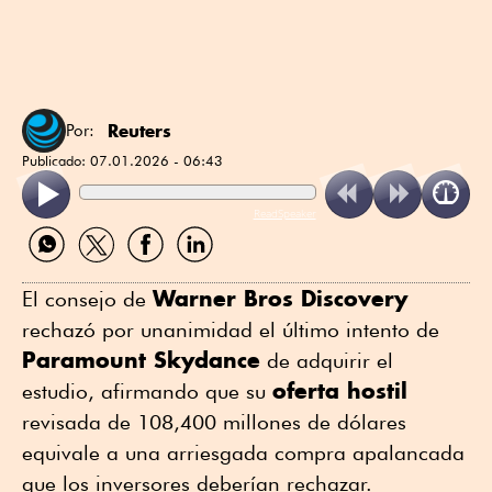
Reuters
Por:
Publicado:
07.01.2026 - 06:43
ReadSpeaker
Compartir
Compartir
Compartir
Compartir
por
por
por
por
WhatsApp
Twitter
Facebook
Linkedin
Warner Bros Discovery
El consejo de
rechazó por unanimidad el último intento de
Paramount Skydance
de adquirir el
oferta hostil
estudio, afirmando que su
revisada de 108,400 millones de dólares
equivale a una arriesgada compra apalancada
que los inversores deberían rechazar.