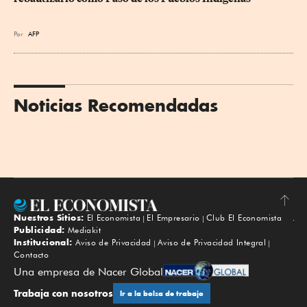
Por
AFP
Noticias Recomendadas
Nuestros Sitios:
El Economista
El Empresario
Club El Economista
Subir
Publicidad:
Mediakit
Institucional:
Aviso de Privacidad
Aviso de Privacidad Integral
Contacto
Una empresa de Nacer Global
Trabaja con nosotros
Ir a la bolsa de trabajo