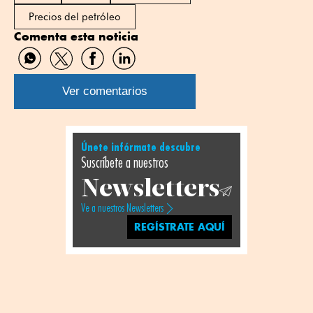
Precios del petróleo
Comenta esta noticia
Compartir
Compartir
Compartir
Compartir
por
por
por
por
WhatsApp
Twitter
Facebook
Linkedin
Ver comentarios
Únete infórmate descubre
Suscríbete a nuestros
Newsletters
Ve a nuestros Newsletters
REGÍSTRATE AQUÍ