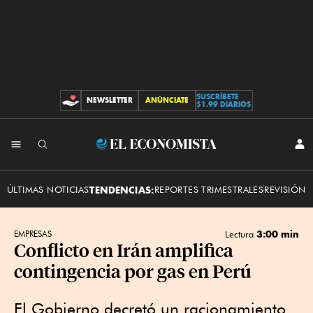
SUSCRÍBETE
NEWSLETTER
ANÚNCIATE
CONTRIBUCIONES
$1.99 DIARIOS
INI
El
SES
Economista
ÚLTIMAS NOTICIAS
TENDENCIAS:
REPORTES TRIMESTRALES
REVISIÓN 
3:00 min
EMPRESAS
Lectura
Conflicto en Irán amplifica
contingencia por gas en Perú
El Gobierno decretó un racionamiento