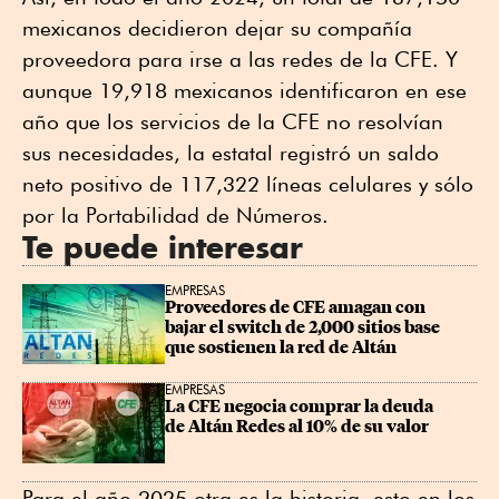
mexicanos decidieron dejar su compañía
proveedora para irse a las redes de la CFE. Y
aunque 19,918 mexicanos identificaron en ese
año que los servicios de la CFE no resolvían
sus necesidades, la estatal registró un saldo
neto positivo de 117,322 líneas celulares y sólo
por la Portabilidad de Números.
Te puede interesar
EMPRESAS
Proveedores de CFE amagan con 
bajar el switch de 2,000 sitios base 
que sostienen la red de Altán
EMPRESAS
La CFE negocia comprar la deuda 
de Altán Redes al 10% de su valor
Para el año 2025 otra es la historia, esto en los