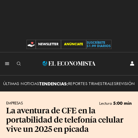
SUSCRÍBETE
NEWSLETTER
ANÚNCIATE
CONTRIBUCIONES
$1.99 DIARIOS
INI
El
SES
Economista
ÚLTIMAS NOTICIAS
TENDENCIAS:
REPORTES TRIMESTRALES
REVISIÓN 
5:00 min
EMPRESAS
Lectura
La aventura de CFE en la
portabilidad de telefonía celular
vive un 2025 en picada