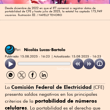
Desde diciembre de 2022 en que el IFT comenzó a registrar datos de
portabilidad de CFE y hasta julio de 2025, la estatal ha captado 175,949
usuarios. Ilustración EE:
NAYELLY TENORIO
Nicolás Lucas-Bartolo
Por:
Publicado:
15.08.2025 - 16:23
Actualizado:
15.08.2025 - 16:23
ReadSpeaker
Compartir
Compartir
Compartir
Compartir
por
por
por
por
WhatsApp
Twitter
Facebook
Linkedin
Comisión Federal de Electricidad
La
(CFE)
presenta saldos negativos en los principales
portabilidad de números
criterios de la
celulares
. La portabilidad es el derecho que