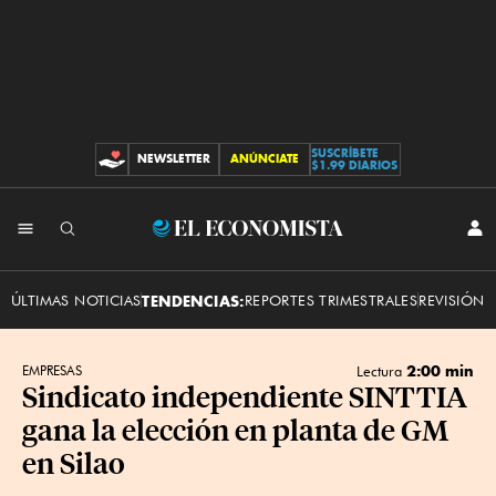
SUSCRÍBETE
NEWSLETTER
ANÚNCIATE
CONTRIBUCIONES
$1.99 DIARIOS
INI
El
SES
Economista
ÚLTIMAS NOTICIAS
TENDENCIAS:
REPORTES TRIMESTRALES
REVISIÓN 
2:00 min
EMPRESAS
Lectura
Sindicato independiente SINTTIA
gana la elección en planta de GM
en Silao