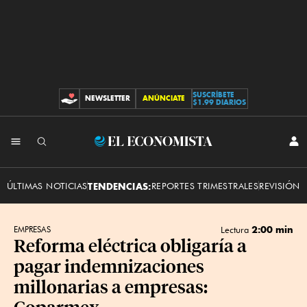
SUSCRÍBETE
NEWSLETTER
ANÚNCIATE
CONTRIBUCIONES
$1.99 DIARIOS
INI
El
SES
Economista
ÚLTIMAS NOTICIAS
TENDENCIAS:
REPORTES TRIMESTRALES
REVISIÓN 
2:00 min
EMPRESAS
Lectura
Reforma eléctrica obligaría a
pagar indemnizaciones
millonarias a empresas:
Coparmex