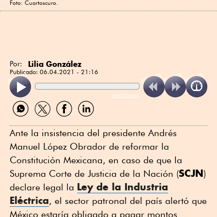
Foto: Cuartoscuro.
Lilia González
Por:
Publicado:
06.04.2021 - 21:16
ReadSpeaker
Compartir
Compartir
Compartir
Compartir
por
por
por
por
WhatsApp
Twitter
Facebook
Linkedin
Ante la insistencia del presidente Andrés
Manuel López Obrador de reformar la
Constitución Mexicana, en caso de que la
SCJN
Suprema Corte de Justicia de la Nación (
)
Ley de la Industria
declare legal la
Eléctrica
, el sector patronal del país alertó que
México estaría obligado a pagar montos