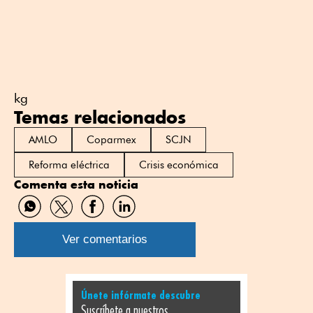
kg
Temas relacionados
AMLO
Coparmex
SCJN
Reforma eléctrica
Crisis económica
Comenta esta noticia
Compartir
Compartir
Compartir
Compartir
por
por
por
por
WhatsApp
Twitter
Facebook
Linkedin
Ver comentarios
Únete infórmate descubre
Suscríbete a nuestros