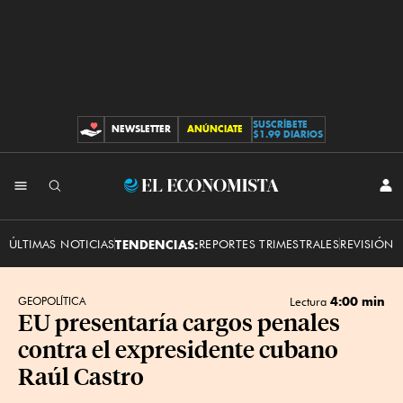
SUSCRÍBETE
NEWSLETTER
ANÚNCIATE
CONTRIBUCIONES
$1.99 DIARIOS
INI
El
SES
Economista
ÚLTIMAS NOTICIAS
TENDENCIAS:
REPORTES TRIMESTRALES
REVISIÓN 
4:00 min
GEOPOLÍTICA
Lectura
EU presentaría cargos penales
contra el expresidente cubano
Raúl Castro