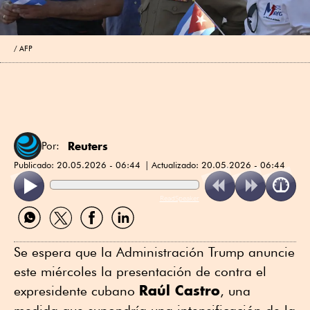
AFP
Reuters
Por:
Publicado:
20.05.2026 - 06:44
Actualizado:
20.05.2026 - 06:44
ReadSpeaker
Compartir
Compartir
Compartir
Compartir
por
por
por
por
WhatsApp
Twitter
Facebook
Linkedin
Se espera que la Administración ⁠Trump anuncie
este miércoles la presentación de contra el
Raúl Castro
expresidente cubano
, una
medida que supondría una intensificación de la