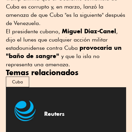
Cuba es corrupto y, en marzo, lanzó la
amenaza de que Cuba "es la siguiente" después
de Venezuela.
Miguel Díaz-Canel
El presidente cubano,
,
dijo el lunes que cualquier acción militar
provocaría un
estadounidense contra Cuba
"baño de sangre"
y que la isla no
representa una amenaza.
Temas relacionados
Cuba
Reuters