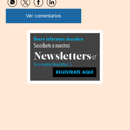
Compartir
Compartir
Compartir
Compartir
por
por
por
por
WhatsApp
Twitter
Facebook
Linkedin
Ver comentarios
Únete infórmate descubre
Suscríbete a nuestros
Newsletters
Ve a nuestros Newsletters
REGÍSTRATE AQUÍ