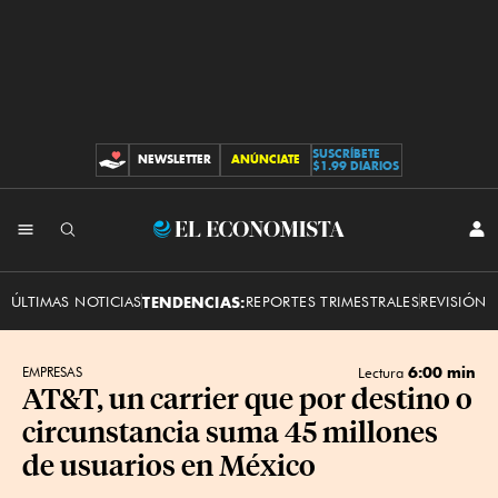
SUSCRÍBETE
NEWSLETTER
ANÚNCIATE
CONTRIBUCIONES
$1.99 DIARIOS
INI
El
SES
Economista
ÚLTIMAS NOTICIAS
TENDENCIAS:
REPORTES TRIMESTRALES
REVISIÓN 
6:00 min
EMPRESAS
Lectura
AT&T, un carrier que por destino o
circunstancia suma 45 millones
de usuarios en México