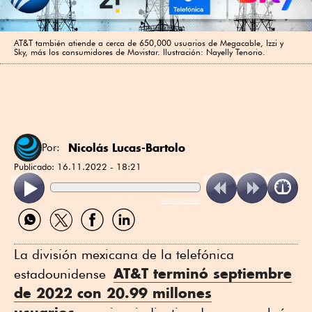
AT&T también atiende a cerca de 650,000 usuarios de Megacable, Izzi y
Sky, más los consumidores de Movistar. Ilustración: Nayelly Tenorio.
Nicolás Lucas-Bartolo
Por:
Publicado:
16.11.2022 - 18:21
ReadSpeaker
Compartir
Compartir
Compartir
Compartir
por
por
por
por
WhatsApp
Twitter
Facebook
Linkedin
La división mexicana de la telefónica
AT&T terminó septiembre
estadounidense
de 2022 con 20.99 millones