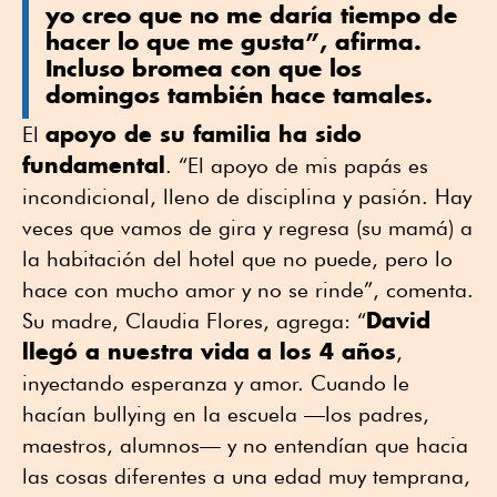
yo creo que no me daría tiempo de
hacer lo que me gusta”, afirma.
Incluso bromea con que los
domingos también hace tamales.
apoyo de su familia ha sido
El
fundamental
. “El apoyo de mis papás es
incondicional, lleno de disciplina y pasión. Hay
veces que vamos de gira y regresa (su mamá) a
la habitación del hotel que no puede, pero lo
hace con mucho amor y no se rinde”, comenta.
David
Su madre, Claudia Flores, agrega: “
llegó a nuestra vida a los 4 años
,
inyectando esperanza y amor. Cuando le
hacían bullying en la escuela —los padres,
maestros, alumnos— y no entendían que hacia
las cosas diferentes a una edad muy temprana,