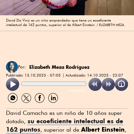
David Da Vinci es un niño emprendedor que tiene un ecoeficiente
intelectual de 162 puntos, superior al de Albert Einstein.
ELIZABETH MEZA.
Elizabeth Meza Rodríguez
Por:
Publicado:
13.10.2025 - 07:05
Actualizado:
14.10.2025 - 22:07
ReadSpeaker
Compartir
Compartir
Compartir
Compartir
por
por
por
por
WhatsApp
Twitter
Facebook
Linkedin
David Camacho es un niño de 10 años super
su ecoeficiente intelectual es de
dotado,
162 puntos
Albert Einstein
, superior al de
,