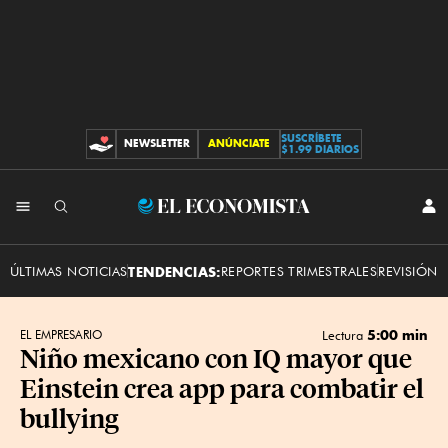
SUSCRÍBETE
NEWSLETTER
ANÚNCIATE
CONTRIBUCIONES
$1.99 DIARIOS
INI
El
SES
Economista
ÚLTIMAS NOTICIAS
TENDENCIAS:
REPORTES TRIMESTRALES
REVISIÓN 
5:00 min
EL EMPRESARIO
Lectura
Niño mexicano con IQ mayor que
Einstein crea app para combatir el
bullying