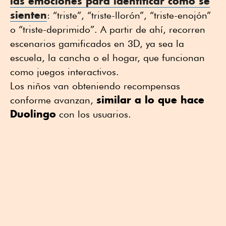
las emociones para identificar cómo se
sienten
: “triste”, “triste-llorón”, “triste-enojón”
o “triste-deprimido”. A partir de ahí, recorren
escenarios gamificados en 3D, ya sea la
escuela, la cancha o el hogar, que funcionan
como juegos interactivos.
Los niños van obteniendo recompensas
similar a lo que hace
conforme avanzan,
Duolingo
con los usuarios.