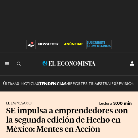
SUSCRÍBETE
NEWSLETTER
ANÚNCIATE
CONTRIBUCIONES
$1.99 DIARIOS
INI
El
SES
Economista
ÚLTIMAS NOTICIAS
TENDENCIAS:
REPORTES TRIMESTRALES
REVISIÓN 
3:00 min
EL EMPRESARIO
Lectura
SE impulsa a emprendedores con
la segunda edición de Hecho en
México: Mentes en Acción