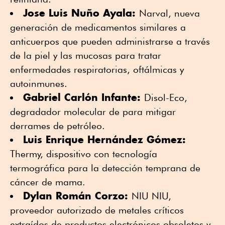
Jose Luis Nuño Ayala:
Narval, nueva
generación de medicamentos similares a
anticuerpos que pueden administrarse a través
de la piel y las mucosas para tratar
enfermedades respiratorias, oftálmicas y
autoinmunes.
Gabriel Carlón Infante:
Disol-Eco,
degradador molecular de para mitigar
derrames de petróleo.
Luis Enrique Hernández Gómez:
Thermy, dispositivo con tecnología
termográfica para la detección temprana de
cáncer de mama.
Dylan Román Corzo:
NIU NIU,
proveedor autorizado de metales críticos
extraídos de productos electrónicos obsoletos y