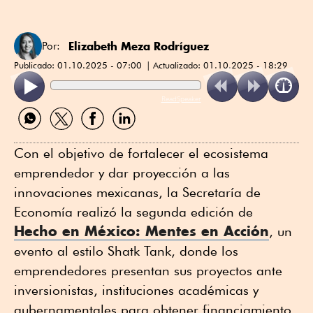
Elizabeth Meza Rodríguez
Por:
Publicado:
01.10.2025 - 07:00
Actualizado:
01.10.2025 - 18:29
ReadSpeaker
Compartir
Compartir
Compartir
Compartir
por
por
por
por
WhatsApp
Twitter
Facebook
Linkedin
Con el objetivo de fortalecer el ecosistema
emprendedor y dar proyección a las
innovaciones mexicanas, la Secretaría de
Economía realizó la segunda edición de
Hecho en México: Mentes en Acción
, un
evento al estilo Shatk Tank, donde los
emprendedores presentan sus proyectos ante
inversionistas, instituciones académicas y
gubernamentales para obtener financiamiento