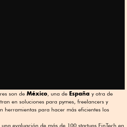
México
España
tres son de
, una de
y otra de
ntran en soluciones para pymes, freelancers y
n herramientas para hacer más eficientes los
e una evaluación de más de 100 startups FinTech en