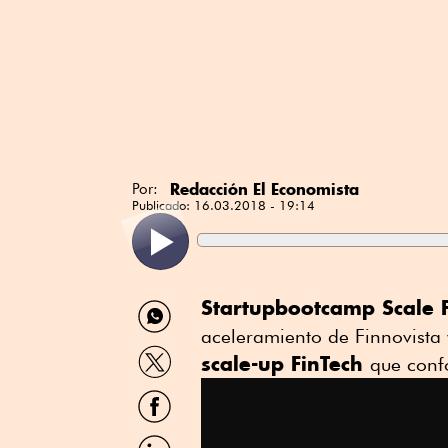
Redacción El Economista
Por:
Publicado:
16.03.2018 - 19:14
Compartir
Startupbootcamp Scale F
por
aceleramiento de Finnovista
WhatsApp
Compartir
scale-up FinTech
que conf
por
Twitter
Compartir
por
Facebook
Compartir