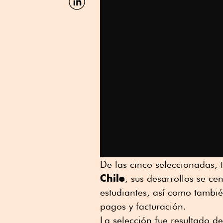
por
Linkedin
De las cinco seleccionadas, 
Chile
, sus desarrollos se ce
estudiantes, así como tambié
pagos y facturación.
La selección fue resultado d