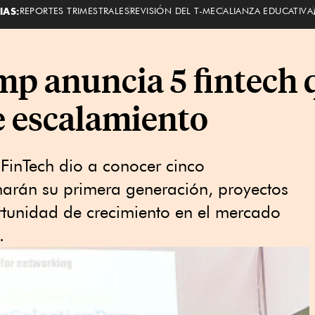
IAS:
REPORTES TRIMESTRALES
REVISIÓN DEL T-MEC
ALIANZA EDUCATIVA
p anuncia 5 fintech 
e escalamiento
FinTech dio a conocer cinco
arán su primera generación, proyectos
tunidad de crecimiento en el mercado
.