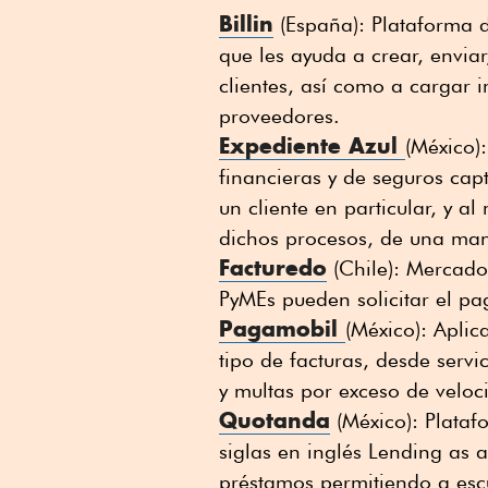
Billin
(España): Plataforma d
que les ayuda a crear, enviar
clientes, así como a cargar 
proveedores.
Expediente Azul
(México)
financieras y de seguros ca
un cliente en particular, y 
dichos procesos, de una ma
Facturedo
(Chile): Mercado
PyMEs pueden solicitar el pa
Pagamobil
(México): Aplic
tipo de facturas, desde servi
y multas por exceso de veloc
Quotanda
(México): Plataf
siglas en inglés Lending as a
préstamos permitiendo a esc