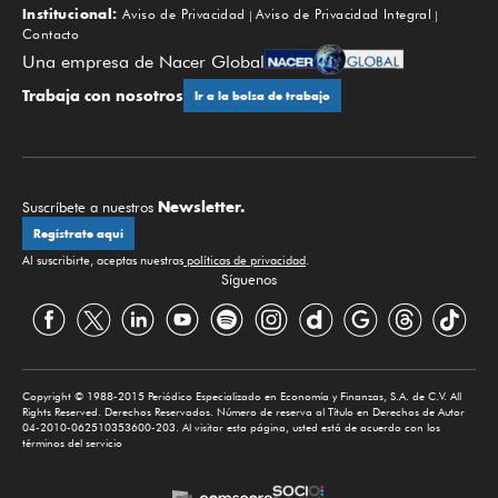
Institucional:
Aviso de Privacidad
Aviso de Privacidad Integral
Contacto
Una empresa de Nacer Global
Trabaja con nosotros
Ir a la bolsa de trabajo
Newsletter.
Suscríbete a nuestros
Regístrate aquí
Al suscribirte, aceptas nuestras
políticas de privacidad
.
Síguenos
Copyright © 1988-2015 Periódico Especializado en Economía y Finanzas, S.A. de C.V. All
Rights Reserved. Derechos Reservados. Número de reserva al Título en Derechos de Autor
04-2010-062510353600-203. Al visitar esta página, usted está de acuerdo con los
términos del servicio