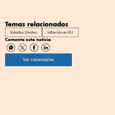
Temas relacionados
Estados Unidos
Inflación en EU
Comenta esta noticia
Compartir
Compartir
Compartir
Compartir
por
por
por
por
WhatsApp
Twitter
Facebook
Linkedin
Ver comentarios