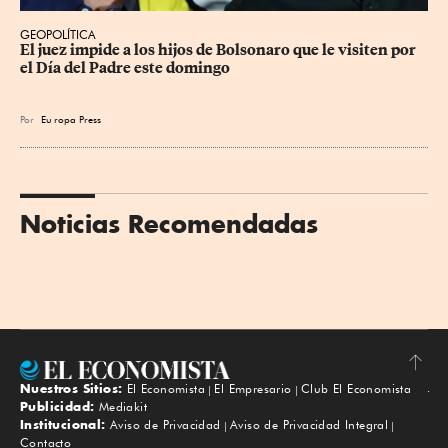
GEOPOLÍTICA
El juez impide a los hijos de Bolsonaro que le visiten por 
el Día del Padre este domingo
Por
Eu
ropa Press
Noticias Recomendadas
Nuestros Sitios:
El Economista
El Empresario
Club El Economista
Subir
Publicidad:
Mediakit
Institucional:
Aviso de Privacidad
Aviso de Privacidad Integral
Contacto