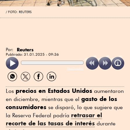
FOTO: REUTERS
Reuters
Por:
Publicado:
31.01.2025 - 09:36
ReadSpeaker
Compartir
Compartir
Compartir
Compartir
por
por
por
por
WhatsApp
Twitter
Facebook
Linkedin
precios en Estados Unidos
Los
aumentaron
gasto de los
en diciembre, mientras que el
consumidores
se disparó, lo que sugiere que
retrasar el
la Reserva Federal podría
recorte de las tasas de interés
durante