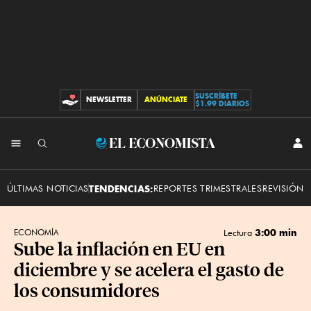
SUSCRÍBETE
NEWSLETTER
ANÚNCIATE
CONTRIBUCIONES
$1.99 DIARIOS
INI
El
SES
Economista
ÚLTIMAS NOTICIAS
TENDENCIAS:
REPORTES TRIMESTRALES
REVISIÓN 
3:00 min
ECONOMÍA
Lectura
Sube la inflación en EU en
diciembre y se acelera el gasto de
los consumidores