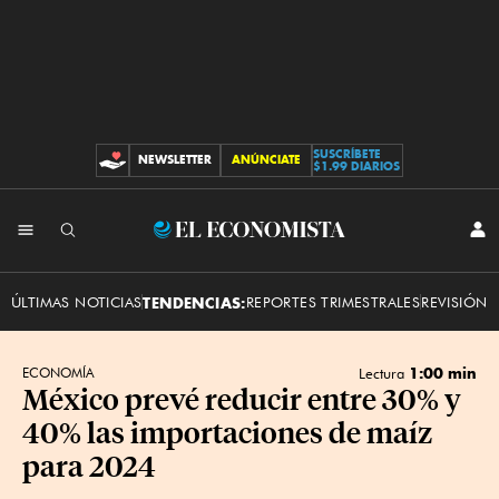
SUSCRÍBETE
NEWSLETTER
ANÚNCIATE
CONTRIBUCIONES
$1.99 DIARIOS
INI
El
SES
Economista
ÚLTIMAS NOTICIAS
TENDENCIAS:
REPORTES TRIMESTRALES
REVISIÓN 
1:00 min
ECONOMÍA
Lectura
México prevé reducir entre 30% y
40% las importaciones de maíz
para 2024