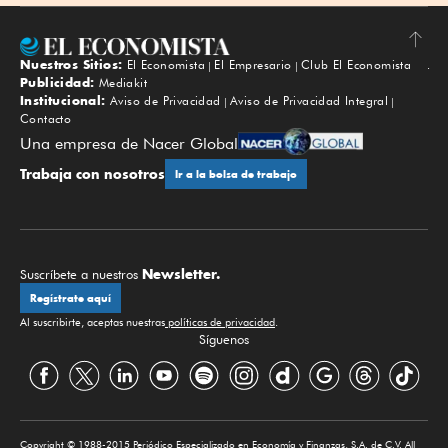
Nuestros Sitios:
El Economista
El Empresario
Club El Economista
Subir
Publicidad:
Mediakit
Institucional:
Aviso de Privacidad
Aviso de Privacidad Integral
Contacto
Una empresa de Nacer Global
Trabaja con nosotros
Ir a la bolsa de trabajo
Newsletter.
Suscríbete a nuestros
Regístrate aquí
Al suscribirte, aceptas nuestras
políticas de privacidad
.
Síguenos
Copyright © 1988-2015 Periódico Especializado en Economía y Finanzas, S.A. de C.V. All