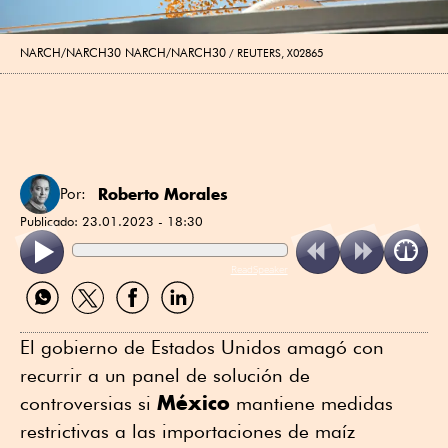
NARCH/NARCH30 NARCH/NARCH30
REUTERS, X02865
Roberto Morales
Por:
Publicado:
23.01.2023 - 18:30
ReadSpeaker
Compartir
Compartir
Compartir
Compartir
por
por
por
por
WhatsApp
Twitter
Facebook
Linkedin
El gobierno de Estados Unidos amagó con
recurrir a un panel de solución de
México
controversias si
mantiene medidas
restrictivas a las importaciones de maíz