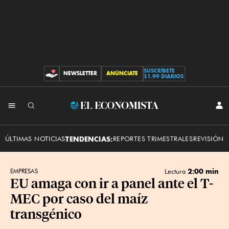
SUSCRÍBETE
NEWSLETTER
ANÚNCIATE
CONTRIBUCIONES
$1.99 DIARIOS
INI
El
SES
Economista
ÚLTIMAS NOTICIAS
TENDENCIAS:
REPORTES TRIMESTRALES
REVISIÓN 
2:00 min
EMPRESAS
Lectura
EU amaga con ir a panel ante el T-
MEC por caso del maíz
transgénico