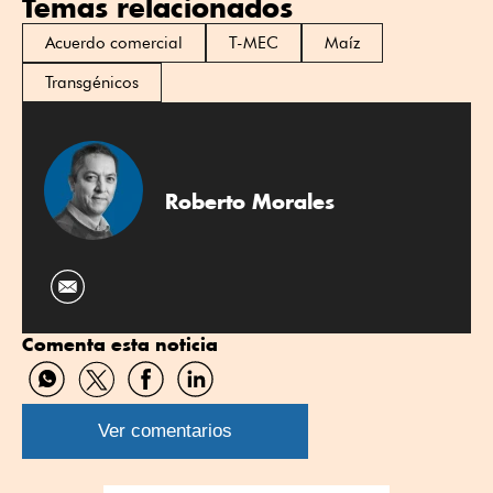
Temas relacionados
Acuerdo comercial
T-MEC
Maíz
Transgénicos
Roberto Morales
Comenta esta noticia
Compartir
Compartir
Compartir
Compartir
por
por
por
por
WhatsApp
Twitter
Facebook
Linkedin
Ver comentarios