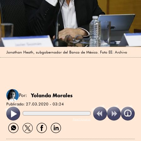
Jonathan Heath, subgobernador del Banco de México. Foto EE: Archivo
Yolanda Morales
Por:
Publicado:
27.03.2020 - 03:24
ReadSpeaker
Compartir
Compartir
Compartir
Compartir
por
por
por
por
WhatsApp
Twitter
Facebook
Linkedin