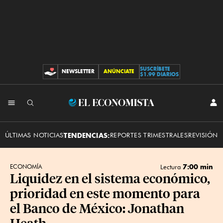
SUSCRÍBETE
NEWSLETTER
ANÚNCIATE
CONTRIBUCIONES
$1.99 DIARIOS
INI
El
SES
Economista
ÚLTIMAS NOTICIAS
TENDENCIAS:
REPORTES TRIMESTRALES
REVISIÓN 
7:00 min
ECONOMÍA
Lectura
Liquidez en el sistema económico,
prioridad en este momento para
el Banco de México: Jonathan
Heath