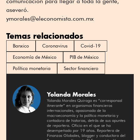
comunicación para llegar a toda la gente,
aseveró.
ymorales@eleconomista.com.mx
Temas relacionados
Banxico
Coronavirus
Covid-19
Economía de México
PIB de México
Política monetaria
Sector financiero
Yolanda Morales
Yolanda Morales Quiroga es “corresponsal
itinerante” en organismos financieros
internacionales, apasionada de la
macroeconomía y la política monetaria y
contadora de historias, detrás de sus apuntes
de reportera. Oficio en el que se ha
desempeñado por 19 años. Reportera de
Finanzas Globales, blogger y conductora del