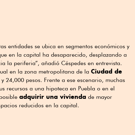
stas entidades se ubica en segmentos económicos y
 que en la capital ha desaparecido, desplazando a
a la periferia”, añadió Céspedes en entrevista.
Ciudad de
ual en la zona metropolitana de la
y 24,000 pesos. Frente a ese escenario, muchas
sus recursos a una hipoteca en Puebla o en el
adquirir una vivienda
posible
de mayor
pacios reducidos en la capital.