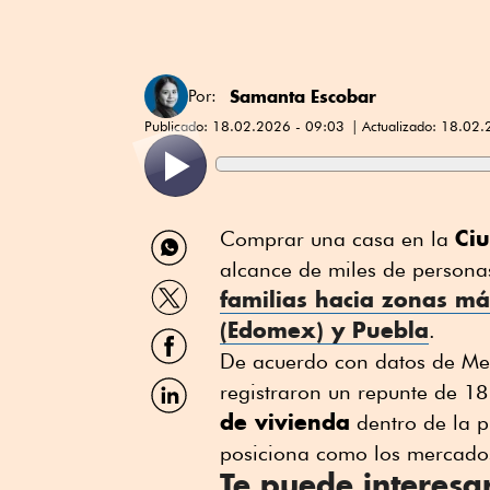
Samanta Escobar
Por:
Publicado:
18.02.2026 - 09:03
Actualizado:
18.02.
Compartir
Ci
Comprar una casa en la
por
alcance de miles de persona
WhatsApp
Compartir
familias hacia zonas má
por
(
Edomex
) y Puebla
Twitter
.
Compartir
por
De acuerdo con datos de Mer
Facebook
Compartir
registraron un repunte de 1
por
de vivienda
dentro de la p
Linkedin
posiciona como los mercados
Te puede interesa