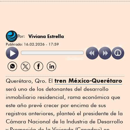
Viviana Estrella
Por:
Publicado:
16.02.2026 - 17:59
ReadSpeaker
Compartir
Compartir
Compartir
Compartir
por
por
por
por
WhatsApp
Twitter
Facebook
Linkedin
tren México-Querétaro
Querétaro, Qro. El
será uno de los detonantes del desarrollo
inmobiliario residencial, rama económica que
este año prevé crecer por encima de sus
registros anteriores, planteó el presidente de la
Cámara Nacional de la Industria de Desarrollo
y Promoción de la Vivienda (Canadevi) en