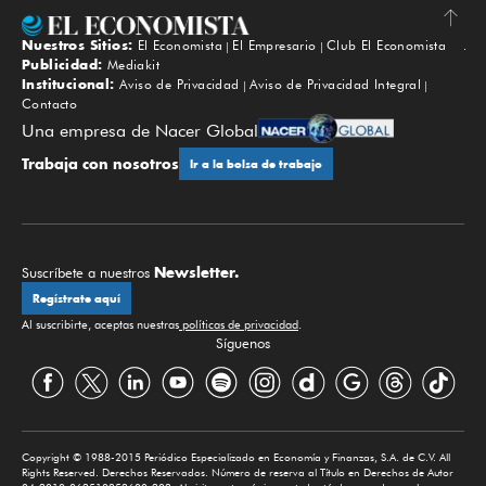
Nuestros Sitios:
El Economista
El Empresario
Club El Economista
Subir
Publicidad:
Mediakit
Institucional:
Aviso de Privacidad
Aviso de Privacidad Integral
Contacto
Una empresa de Nacer Global
Trabaja con nosotros
Ir a la bolsa de trabajo
Newsletter.
Suscríbete a nuestros
Regístrate aquí
Al suscribirte, aceptas nuestras
políticas de privacidad
.
Síguenos
Copyright © 1988-2015 Periódico Especializado en Economía y Finanzas, S.A. de C.V. All
Rights Reserved. Derechos Reservados. Número de reserva al Título en Derechos de Autor