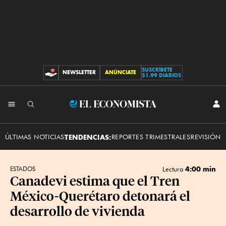
SUSCRÍBETE
NEWSLETTER
ANÚNCIATE
CONTRIBUCIONES
$1.99 DIARIOS
INI
El
SES
Economista
ÚLTIMAS NOTICIAS
TENDENCIAS:
REPORTES TRIMESTRALES
REVISIÓN 
4:00 min
ESTADOS
Lectura
Canadevi estima que el Tren
México-Querétaro detonará el
desarrollo de vivienda