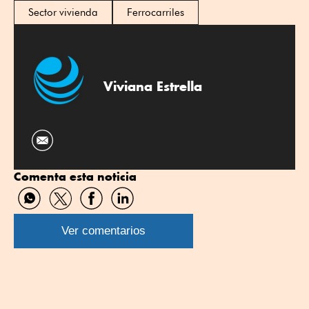
Sector vivienda
Ferrocarriles
Viviana Estrella
Comenta esta noticia
Compartir
Compartir
Compartir
Compartir
por
por
por
por
WhatsApp
Twitter
Facebook
Linkedin
Ver comentarios