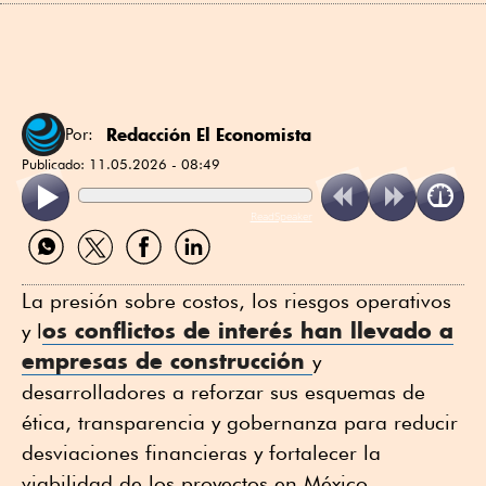
Redacción El Economista
Por:
Publicado:
11.05.2026 - 08:49
ReadSpeaker
Compartir
Compartir
Compartir
Compartir
por
por
por
por
WhatsApp
Twitter
Facebook
Linkedin
La presión sobre costos, los riesgos operativos
os conflictos de interés han llevado a
y l
empresas de construcción
y
desarrolladores a reforzar sus esquemas de
ética, transparencia y gobernanza para reducir
desviaciones financieras y fortalecer la
viabilidad de los proyectos en México.