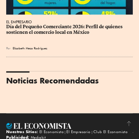
EL EMPRESARIO
Día del Pequeño Comerciante 2026: Perfil de quienes 
sostienen el comercio local en México
Por
Elizabeth Meza Rodríguez
Noticias Recomendadas
Nuestros Sitios:
El Economista
El Empresario
Club El Economista
Subir
Publicidad:
Mediakit