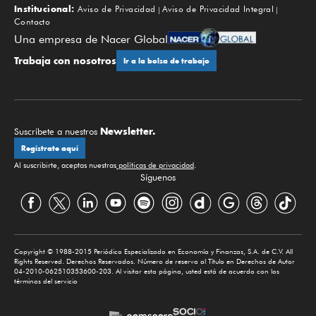
Institucional:
Aviso de Privacidad
Aviso de Privacidad Integral
Contacto
Una empresa de Nacer Global
Trabaja con nosotros
Ir a la bolsa de trabajo
Newsletter.
Suscríbete a nuestros
Regístrate aquí
Al suscribirte, aceptas nuestras
políticas de privacidad
.
Síguenos
Copyright © 1988-2015 Periódico Especializado en Economía y Finanzas, S.A. de C.V. All
Rights Reserved. Derechos Reservados. Número de reserva al Título en Derechos de Autor
04-2010-062510353600-203. Al visitar esta página, usted está de acuerdo con los
términos del servicio