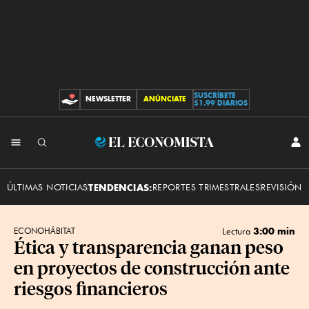
SUSCRÍBETE
NEWSLETTER
ANÚNCIATE
CONTRIBUCIONES
$1.99 DIARIOS
INI
El
SES
Economista
ÚLTIMAS NOTICIAS
TENDENCIAS:
REPORTES TRIMESTRALES
REVISIÓN 
3:00 min
ECONOHÁBITAT
Lectura
Ética y transparencia ganan peso
en proyectos de construcción ante
riesgos financieros