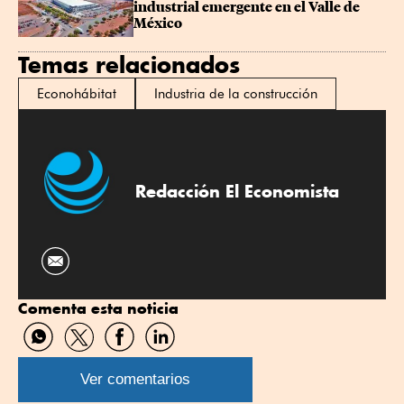
industrial emergente en el Valle de 
México
Temas relacionados
Econohábitat
Industria de la construcción
Redacción El Economista
Comenta esta noticia
Compartir
Compartir
Compartir
Compartir
por
por
por
por
WhatsApp
Twitter
Facebook
Linkedin
Ver comentarios