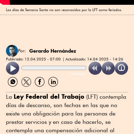
Los días de Semana Santa no son reconocidos por la LFT como feriados.
Gerardo Hernández
Por:
Publicado:
12.04.2025 - 07:00
Actualizado:
14.04.2025 - 14:26
ReadSpeaker
Compartir
Compartir
Compartir
Compartir
por
por
por
por
WhatsApp
Twitter
Facebook
Linkedin
Ley Federal del Trabajo
La
(LFT) contempla
días de descanso, son fechas en las que no
existe una obligación para las personas de
prestar servicios y en caso de hacerlo, se
contempla una compensación adicional al