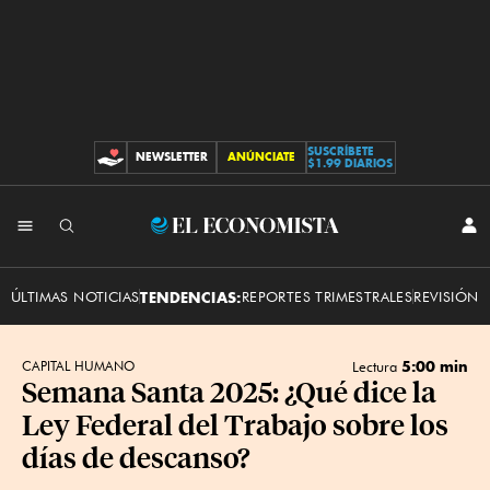
SUSCRÍBETE
NEWSLETTER
ANÚNCIATE
CONTRIBUCIONES
$1.99 DIARIOS
INI
El
SES
Economista
ÚLTIMAS NOTICIAS
TENDENCIAS:
REPORTES TRIMESTRALES
REVISIÓN 
5:00 min
CAPITAL HUMANO
Lectura
Semana Santa 2025: ¿Qué dice la
Ley Federal del Trabajo sobre los
días de descanso?