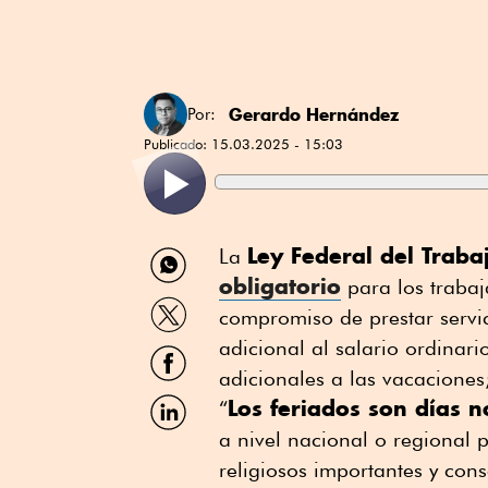
Gerardo Hernández
Por:
Publicado:
15.03.2025 - 15:03
Compartir
Ley Federal del Traba
La
por
obligatorio
para los trabaj
WhatsApp
Compartir
compromiso de prestar servi
por
Twitter
adicional al salario ordinar
Compartir
por
adicionales a las vacaciones
Facebook
Compartir
Los feriados son días n
“
por
a nivel nacional o regional p
Linkedin
religiosos importantes y con