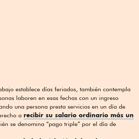
Trabajo establece días feriados, también contempla
rsonas laboren en esas fechas con un ingreso
uando una persona presta servicios en un día de
recibir su salario ordinario más un
derecho a
bién se denomina “pago triple” por el día de