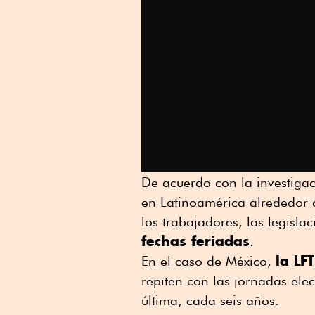
De acuerdo con la investigac
en Latinoamérica alrededor 
los trabajadores, las legisla
fechas feriadas
.
la LF
En el caso de México,
repiten con las jornadas elec
última, cada seis años.