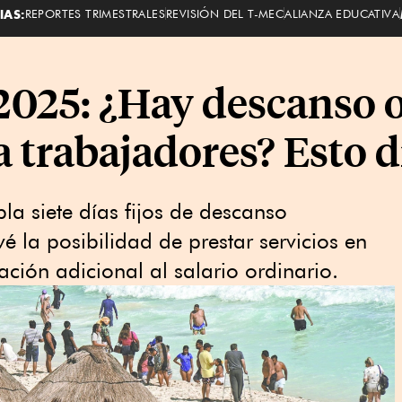
IAS:
REPORTES TRIMESTRALES
REVISIÓN DEL T-MEC
ALIANZA EDUCATIVA
025: ¿Hay descanso o
a trabajadores? Esto d
la siete días fijos de descanso
é la posibilidad de prestar servicios en
ión adicional al salario ordinario.