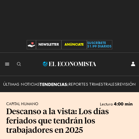
SUSCRÍBETE
NEWSLETTER
ANÚNCIATE
CONTRIBUCIONES
$1.99 DIARIOS
INI
El
SES
Economista
ÚLTIMAS NOTICIAS
TENDENCIAS:
REPORTES TRIMESTRALES
REVISIÓN 
4:00 min
CAPITAL HUMANO
Lectura
Descanso a la vista: Los días
feriados que tendrán los
trabajadores en 2025