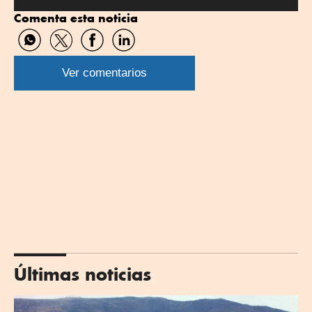
por
por
Comenta esta noticia
Twitter
Linkedin
Compartir
Compartir
Compartir
Compartir
por
por
por
por
WhatsApp
Twitter
Facebook
Linkedin
Ver comentarios
Últimas noticias