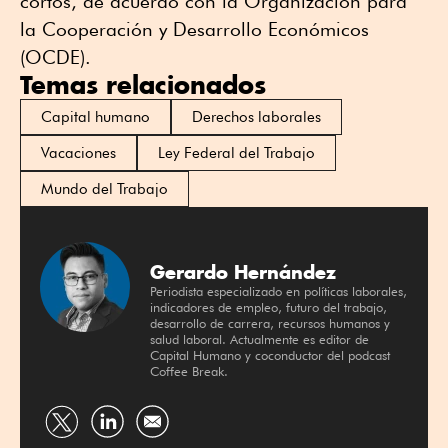
cortos, de acuerdo con la Organización para
la Cooperación y Desarrollo Económicos
(OCDE).
Temas relacionados
Capital humano
Derechos laborales
Vacaciones
Ley Federal del Trabajo
Mundo del Trabajo
Gerardo Hernández
Periodista especializado en políticas laborales,
indicadores de empleo, futuro del trabajo,
desarrollo de carrera, recursos humanos y
salud laboral. Actualmente es editor de
Capital Humano y coconductor del podcast
Coffee Break.
Compartir
Compartir