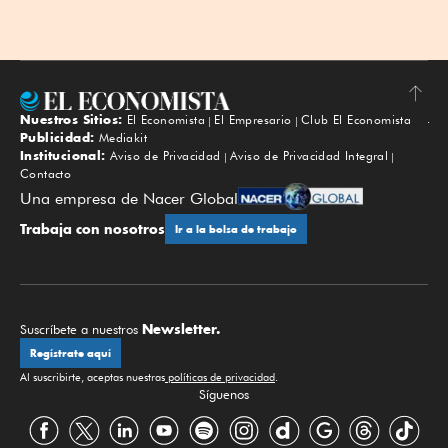
Nuestros Sitios:
El Economista
El Empresario
Club El Economista
Subir
Publicidad:
Mediakit
Institucional:
Aviso de Privacidad
Aviso de Privacidad Integral
Contacto
Una empresa de Nacer Global
Trabaja con nosotros
Ir a la bolsa de trabajo
Newsletter.
Suscríbete a nuestros
Regístrate aquí
Al suscribirte, aceptas nuestras
políticas de privacidad
.
Síguenos