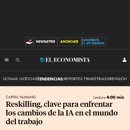
SUSCRÍBETE
NEWSLETTER
ANÚNCIATE
CONTRIBUCIONES
$1.99 DIARIOS
INI
El
SES
Economista
ÚLTIMAS NOTICIAS
TENDENCIAS:
REPORTES TRIMESTRALES
REVISIÓN 
4:00 min
CAPITAL HUMANO
Lectura
Reskilling, clave para enfrentar
los cambios de la IA en el mundo
del trabajo