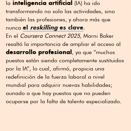
inteligencia artificial
la
(IA) ha ido
transformando no solo las actividades, sino
también las profesiones, y ahora más que
el
reskilling
es clave
nunca
.
En el
Coursera Connect 2025
, Marni Baker
resaltó la importancia de ampliar el acceso al
desarrollo profesional
, ya que “muchos
puestos están siendo completamente sustituidos
por la IA”, lo cual, afirmó, propicia una
redefinición de la fuerza laboral a nivel
mundial para adquirir nuevas habilidades;
aunado a que hay puestos que no pueden
ocuparse por la falta de talento especializado.