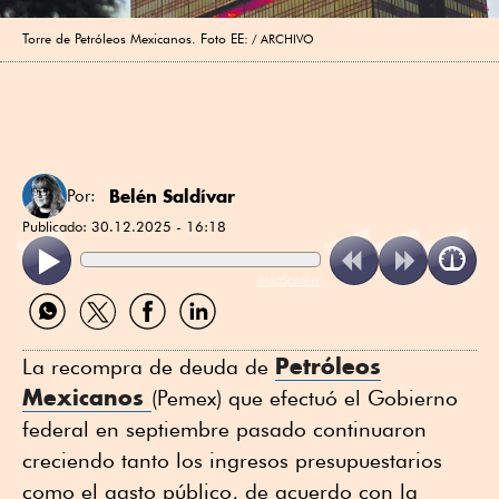
Torre de Petróleos Mexicanos. Foto EE:
ARCHIVO
Belén Saldívar
Por:
Publicado:
30.12.2025 - 16:18
ReadSpeaker
Compartir
Compartir
Compartir
Compartir
por
por
por
por
WhatsApp
Twitter
Facebook
Linkedin
Petróleos
La recompra de deuda de
Mexicanos
(Pemex) que efectuó el Gobierno
federal en septiembre pasado continuaron
creciendo tanto los ingresos presupuestarios
como el gasto público, de acuerdo con la