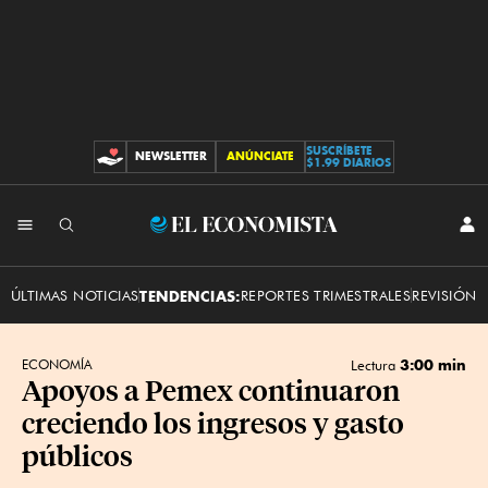
SUSCRÍBETE
NEWSLETTER
ANÚNCIATE
CONTRIBUCIONES
$1.99 DIARIOS
INI
El
SES
Economista
ÚLTIMAS NOTICIAS
TENDENCIAS:
REPORTES TRIMESTRALES
REVISIÓN 
3:00 min
ECONOMÍA
Lectura
Apoyos a Pemex continuaron
creciendo los ingresos y gasto
públicos