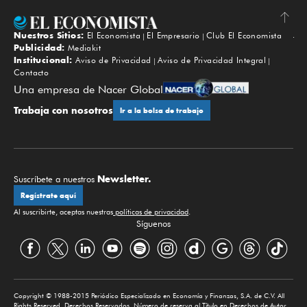
Nuestros Sitios:
El Economista
El Empresario
Club El Economista
Subir
Publicidad:
Mediakit
Institucional:
Aviso de Privacidad
Aviso de Privacidad Integral
Contacto
Una empresa de Nacer Global
Trabaja con nosotros
Ir a la bolsa de trabajo
Newsletter.
Suscríbete a nuestros
Regístrate aquí
Al suscribirte, aceptas nuestras
políticas de privacidad
.
Síguenos
Copyright © 1988-2015 Periódico Especializado en Economía y Finanzas, S.A. de C.V. All
Rights Reserved. Derechos Reservados. Número de reserva al Título en Derechos de Autor