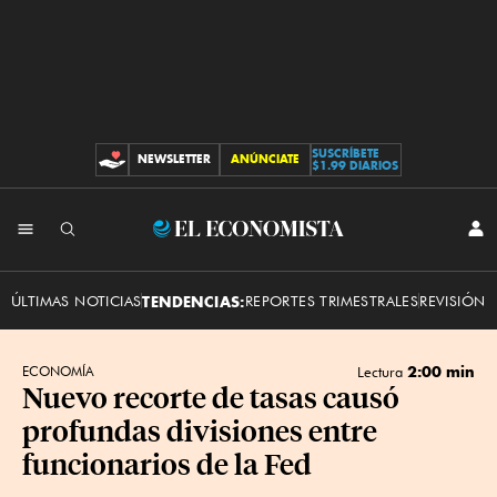
SUSCRÍBETE
NEWSLETTER
ANÚNCIATE
CONTRIBUCIONES
$1.99 DIARIOS
INI
El
SES
Economista
ÚLTIMAS NOTICIAS
TENDENCIAS:
REPORTES TRIMESTRALES
REVISIÓN 
2:00 min
ECONOMÍA
Lectura
Nuevo recorte de tasas causó
profundas divisiones entre
funcionarios de la Fed