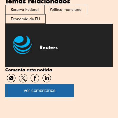
Temas relacionados
Reserva Federal
Política monetaria
Economía de EU
Reuters
Comenta esta noticia
Compartir
Compartir
Compartir
Compartir
por
por
por
por
WhatsApp
Twitter
Facebook
Linkedin
Ver comentarios