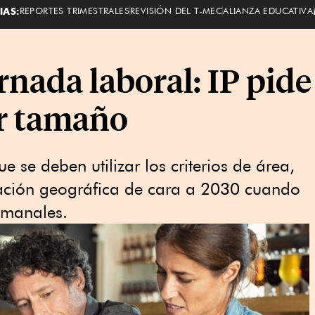
IAS:
REPORTES TRIMESTRALES
REVISIÓN DEL T-MEC
ALIANZA EDUCATIVA
rnada laboral: IP pid
or tamaño
 se deben utilizar los criterios de área,
ación geográfica de cara a 2030 cuando
emanales.