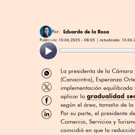
Eduardo de la Rosa
Por:
Publicado:
10.06.2025 - 08:05
Actualizado:
10.06.
Compartir
La presidenta de la Cámara 
por
(Canacintra), Esperanza Ort
WhatsApp
Compartir
implementación equilibrada y
por
gradualidad sec
Twitter
aplicar la
Compartir
por
según el área, tamaño de la
Facebook
Compartir
Por su parte, el presidente
por
Comercio, Servicios y Turism
Linkedin
coincidió en que la reducció