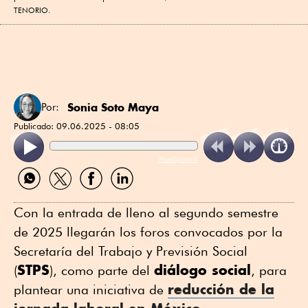
TENORIO.
Sonia Soto Maya
Por:
Publicado:
09.06.2025 - 08:05
ReadSpeaker
Compartir
Compartir
Compartir
Compartir
por
por
por
por
WhatsApp
Twitter
Facebook
Linkedin
Con la entrada de lleno al segundo semestre
de 2025 llegarán los foros convocados por la
Secretaría del Trabajo y Previsión Social
STPS
diálogo social
(
), como parte del
, para
reducción de la
plantear una iniciativa de