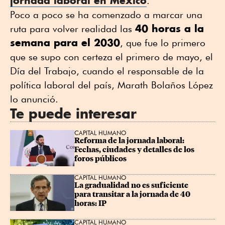
jornada laboral en México
.
Poco a poco se ha comenzado a marcar una
40 horas a la
ruta para volver realidad las
semana para el 2030
, que fue lo primero
que se supo con certeza el primero de mayo, el
Día del Trabajo, cuando el responsable de la
política laboral del país, Marath Bolaños López
lo anunció.
Te puede interesar
CAPITAL HUMANO
Reforma de la jornada laboral: 
Fechas, ciudades y detalles de los 
foros públicos
CAPITAL HUMANO
La gradualidad no es suficiente 
para transitar a la jornada de 40 
horas: IP
CAPITAL HUMANO