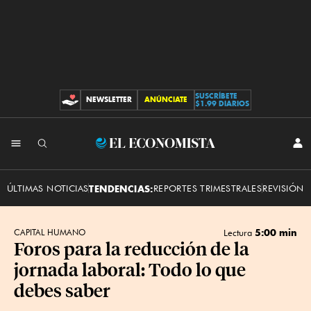
SUSCRÍBETE
NEWSLETTER
ANÚNCIATE
CONTRIBUCIONES
$1.99 DIARIOS
INI
El
SES
Economista
ÚLTIMAS NOTICIAS
TENDENCIAS:
REPORTES TRIMESTRALES
REVISIÓN 
5:00 min
CAPITAL HUMANO
Lectura
Foros para la reducción de la
jornada laboral: Todo lo que
debes saber