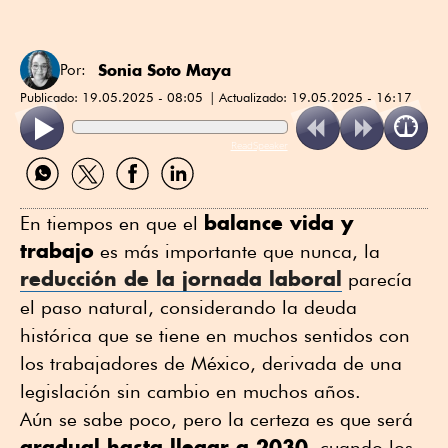
Sonia Soto Maya
Por:
Publicado:
19.05.2025 - 08:05
Actualizado:
19.05.2025 - 16:17
ReadSpeaker
Compartir
Compartir
Compartir
Compartir
por
por
por
por
WhatsApp
Twitter
Facebook
Linkedin
balance vida y
En tiempos en que el
trabajo
es más importante que nunca, la
reducción de la jornada laboral
parecía
el paso natural, considerando la deuda
histórica que se tiene en muchos sentidos con
los trabajadores de México, derivada de una
legislación sin cambio en muchos años.
Aún se sabe poco, pero la certeza es que será
gradual hasta llegar a 2030
, cuando los