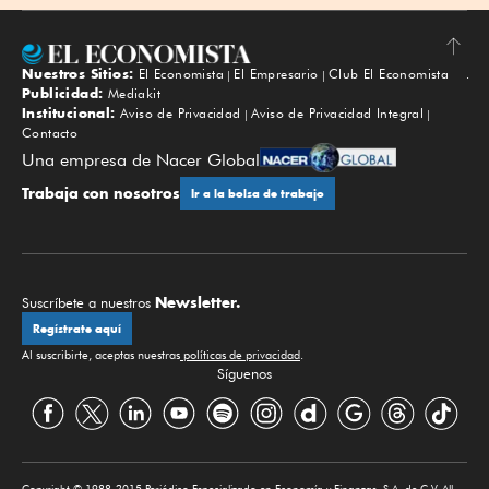
Nuestros Sitios:
El Economista
El Empresario
Club El Economista
Subir
Publicidad:
Mediakit
Institucional:
Aviso de Privacidad
Aviso de Privacidad Integral
Contacto
Una empresa de Nacer Global
Trabaja con nosotros
Ir a la bolsa de trabajo
Newsletter.
Suscríbete a nuestros
Regístrate aquí
Al suscribirte, aceptas nuestras
políticas de privacidad
.
Síguenos
Copyright © 1988-2015 Periódico Especializado en Economía y Finanzas, S.A. de C.V. All