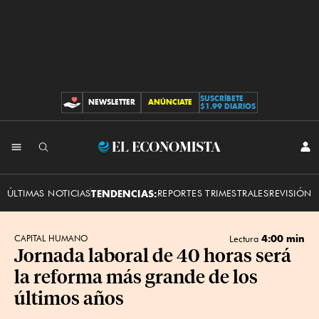
SUSCRÍBETE
NEWSLETTER
ANÚNCIATE
CONTRIBUCIONES
$1.99 DIARIOS
INI
El
SES
Economista
ÚLTIMAS NOTICIAS
TENDENCIAS:
REPORTES TRIMESTRALES
REVISIÓN 
4:00 min
CAPITAL HUMANO
Lectura
Jornada laboral de 40 horas será
la reforma más grande de los
últimos años