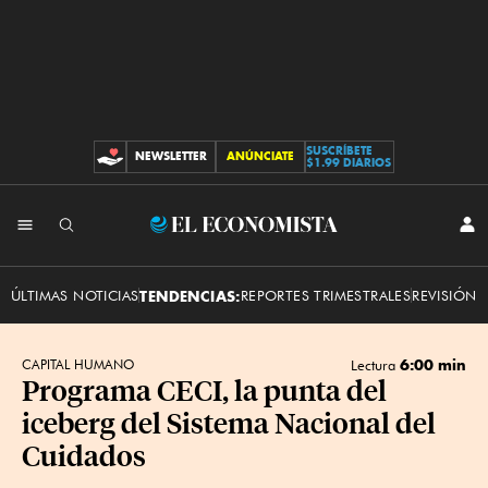
SUSCRÍBETE
NEWSLETTER
ANÚNCIATE
CONTRIBUCIONES
$1.99 DIARIOS
INI
El
SES
Economista
ÚLTIMAS NOTICIAS
TENDENCIAS:
REPORTES TRIMESTRALES
REVISIÓN 
6:00 min
CAPITAL HUMANO
Lectura
Programa CECI, la punta del
iceberg del Sistema Nacional del
Cuidados