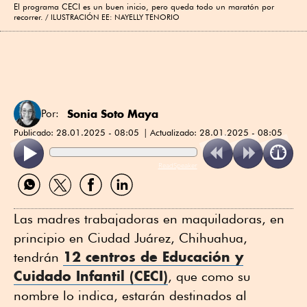
El programa CECI es un buen inicio, pero queda todo un maratón por
recorrer.
ILUSTRACIÓN EE: NAYELLY TENORIO
Sonia Soto Maya
Por:
Publicado:
28.01.2025 - 08:05
Actualizado:
28.01.2025 - 08:05
ReadSpeaker
Compartir
Compartir
Compartir
Compartir
por
por
por
por
WhatsApp
Twitter
Facebook
Linkedin
Las madres trabajadoras en maquiladoras, en
principio en Ciudad Juárez, Chihuahua,
12 centros de Educación y
tendrán
Cuidado Infantil (CECI)
, que como su
nombre lo indica, estarán destinados al