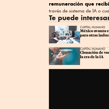
remuneración que recib
través de sistema de IA o cua
Te puede interesa
CAPITAL HUMANO
México avanza en 
para otras indus
CAPITAL HUMANO
Clonación de voc
la era de la IA