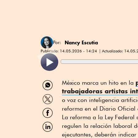
Nancy Escutia
Por:
Publicado:
14.05.2026 - 14:24
Actualizado:
14.05.
Compartir
México marca un hito en la
por
trabajadoras artistas in
WhatsApp
Compartir
o voz con inteligencia artific
por
Twitter
reforma en el Diario Oficial
Compartir
por
La reforma a la Ley Federal d
Facebook
Compartir
regulen la relación laboral d
por
ejecutantes, deberán indicar
Linkedin