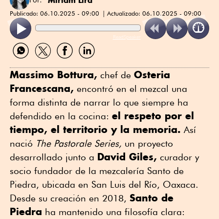
Publicado:
06.10.2025 - 09:00
Actualizado:
06.10.2025 - 09:00
ReadSpeaker
Compartir
Compartir
Compartir
Compartir
por
por
por
por
WhatsApp
Twitter
Facebook
Linkedin
Massimo Bottura,
Osteria
chef de
Francescana,
encontró en el mezcal una
forma distinta de narrar lo que siempre ha
el respeto por el
defendido en la cocina:
tiempo, el territorio y la memoria.
Así
nació
The Pastorale Series,
un proyecto
David Giles,
desarrollado junto a
curador y
socio fundador de la mezcalería Santo de
Piedra, ubicada en San Luis del Río, Oaxaca.
Santo de
Desde su creación en 2018,
Piedra
ha mantenido una filosofía clara: