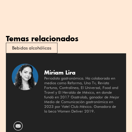
Temas relacionados
Bebidas alcohólicas
Miriam Lira
Periodista gastronómica. Ha colaborado en
medios como Reforma, Uno Tv, Revista
Fortuna, Contralínea, El Universal, Food and
Travel y El Heraldo de México, en donde
fundó en 2017 Gastrolab, ganador de Mejor
Medio de Comunicación gastronómica en
2023 por Vatel Club México. Ganadora de
la beca Women Deliver 2019.