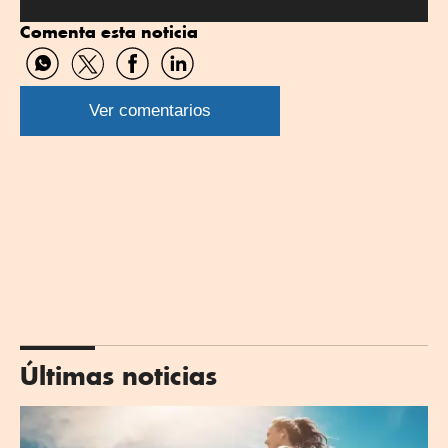
Comenta esta noticia
Compartir
Compartir
Compartir
Compartir
por
por
por
por
WhatsApp
Twitter
Facebook
Linkedin
Ver comentarios
Últimas noticias