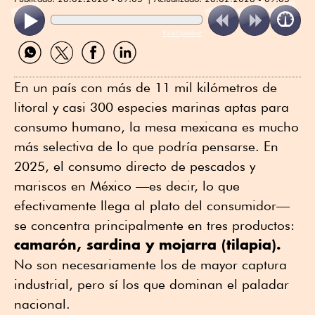
ReadSpeaker
Compartir
Compartir
Compartir
Compartir
por
por
por
por
WhatsApp
Twitter
Facebook
Linkedin
En un país con más de 11 mil kilómetros de
litoral y casi 300 especies marinas aptas para
consumo humano, la mesa mexicana es mucho
más selectiva de lo que podría pensarse. En
2025, el consumo directo de pescados y
mariscos en México —es decir, lo que
efectivamente llega al plato del consumidor—
se concentra principalmente en tres productos:
camarón, sardina y mojarra (tilapia).
No son necesariamente los de mayor captura
industrial, pero sí los que dominan el paladar
nacional.