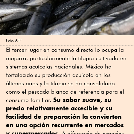
Foto: AFP
El tercer lugar en consumo directo lo ocupa la
mojarra, particularmente la tilapia cultivada en
sistemas acuícolas nacionales. México ha
fortalecido su producción acuícola en los
últimos años y la tilapia se ha consolidado
como el pescado blanco de referencia para el
Su sabor suave, su
consumo familiar.
precio relativamente accesible y su
facilidad de preparación la convierten
en una opción recurrente en mercados
y supermercados.
A diferencia de especies