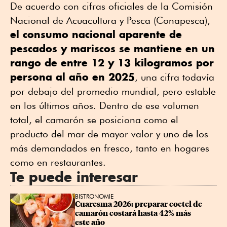
De acuerdo con cifras oficiales de la
Comisión
Nacional de Acuacultura y Pesca
(Conapesca),
el consumo nacional aparente de
pescados y mariscos se mantiene en un
rango de entre 12 y 13 kilogramos por
persona al año en 2025
, una cifra todavía
por debajo del promedio mundial, pero estable
en los últimos años. Dentro de ese volumen
total, el camarón se posiciona como el
producto del mar de mayor valor y uno de los
más demandados en fresco, tanto en hogares
como en restaurantes.
Te puede interesar
BISTRONOMIE
Cuaresma 2026: preparar coctel de 
camarón costará hasta 42% más 
este año