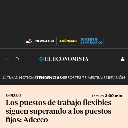
SUSCRÍBETE
NEWSLETTER
ANÚNCIATE
CONTRIBUCIONES
$1.99 DIARIOS
INI
El
SES
Economista
ÚLTIMAS NOTICIAS
TENDENCIAS:
REPORTES TRIMESTRALES
REVISIÓN 
3:00 min
EMPRESAS
Lectura
Los puestos de trabajo flexibles
siguen superando a los puestos
fijos: Adecco