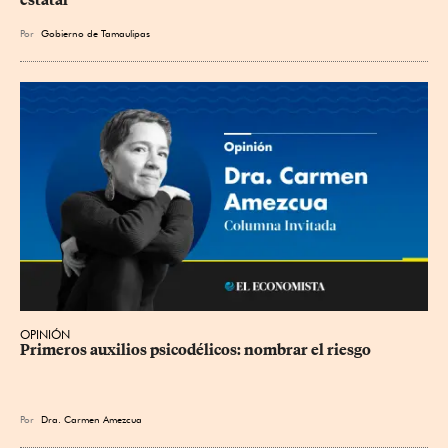
Por
Gobierno de Tamaulipas
OPINIÓN
Primeros auxilios psicodélicos: nombrar el riesgo
Por
Dra. Carmen Amezcua