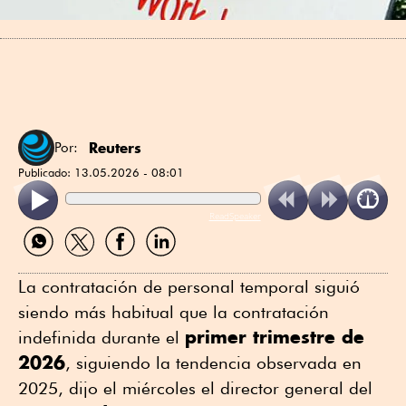
Reuters
Por:
Publicado:
13.05.2026 - 08:01
ReadSpeaker
Compartir
Compartir
Compartir
Compartir
por
por
por
por
WhatsApp
Twitter
Facebook
Linkedin
La contratación de personal temporal siguió
siendo más habitual que ⁠la contratación
primer trimestre de
indefinida durante el
2026
, siguiendo la tendencia observada en
2025, dijo el miércoles el director general del