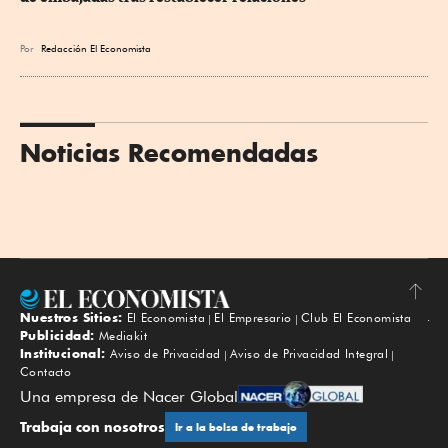
Por
Redacción El Economista
Noticias Recomendadas
Nuestros Sitios:
El Economista
El Empresario
Club El Economista
Subir
Publicidad:
Mediakit
Institucional:
Aviso de Privacidad
Aviso de Privacidad Integral
Contacto
Una empresa de Nacer Global
Trabaja con nosotros
Ir a la bolsa de trabajo