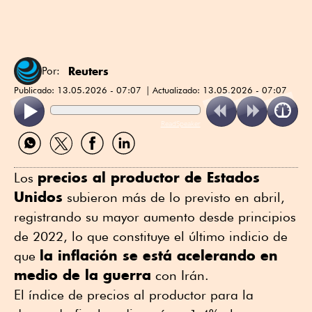
Reuters
Por:
Publicado:
13.05.2026 - 07:07
Actualizado:
13.05.2026 - 07:07
ReadSpeaker
Compartir
Compartir
Compartir
Compartir
por
por
por
por
WhatsApp
Twitter
Facebook
Linkedin
precios ⁠al productor de Estados
Los
Unidos
subieron más de lo previsto en abril,
registrando su ⁠mayor aumento desde principios
de 2022, lo que constituye el último indicio de
la inflación se está acelerando en
que
medio de la guerra
con Irán.
El índice de precios ⁠al productor para la