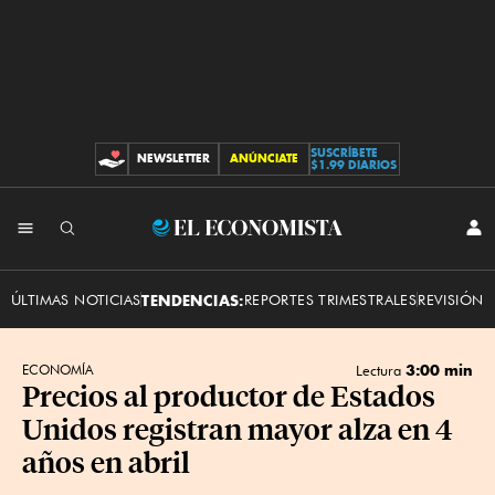
SUSCRÍBETE
NEWSLETTER
ANÚNCIATE
CONTRIBUCIONES
$1.99 DIARIOS
INI
El
SES
Economista
ÚLTIMAS NOTICIAS
TENDENCIAS:
REPORTES TRIMESTRALES
REVISIÓN 
3:00 min
ECONOMÍA
Lectura
Precios al productor de Estados
Unidos registran mayor alza en 4
años en abril