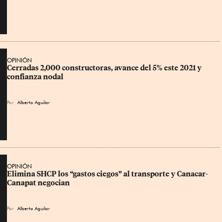
OPINIÓN
Cerradas 2,000 constructoras, avance del 5% este 2021 y 
confianza nodal
Por
Alberto Aguilar
OPINIÓN
Elimina SHCP los “gastos ciegos” al transporte y Canacar-
Canapat negocian
Por
Alberto Aguilar