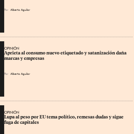
Por
Alberto Aguilar
OPINIÓN
Aprieta al consumo nuevo etiquetado y satanización daña 
marcas y empresas
Por
Alberto Aguilar
OPINIÓN
Lupa al peso por EU tema político, remesas dudas y sigue 
fuga de capitales