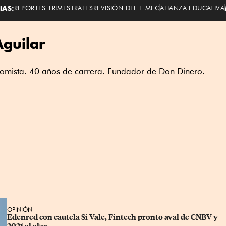
Economista
IAS:
REPORTES TRIMESTRALES
REVISIÓN DEL T-MEC
ALIANZA EDUCATIVA
Aguilar
nomista. 40 años de carrera. Fundador de Don Dinero.
OPINIÓN
Edenred con cautela Sí Vale, Fintech pronto aval de CNBV y 