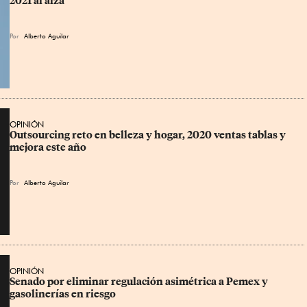
2021 al alza
Por
Alberto Aguilar
OPINIÓN
Outsourcing reto en belleza y hogar, 2020 ventas tablas y 
mejora este año
Por
Alberto Aguilar
OPINIÓN
Senado por eliminar regulación asimétrica a Pemex y 
gasolinerías en riesgo