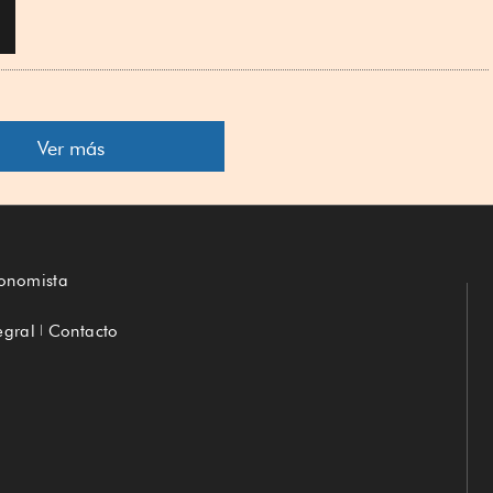
Ver más
conomista
egral
Contacto