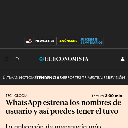
SUSCRÍBETE
NEWSLETTER
ANÚNCIATE
CONTRIBUCIONES
$1.99 DIARIOS
INI
El
SES
Economista
ÚLTIMAS NOTICIAS
TENDENCIAS:
REPORTES TRIMESTRALES
REVISIÓN 
3:00 min
TECNOLOGÍA
Lectura
WhatsApp estrena los nombres de
usuario y así puedes tener el tuyo
La aplicación de mensajería más