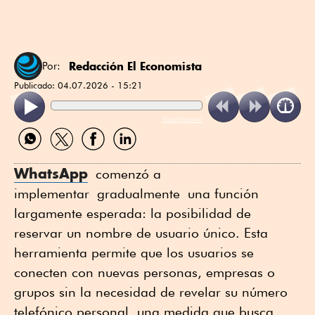
Redacción El Economista
Por:
Publicado:
04.07.2026 - 15:21
ReadSpeaker
Compartir
Compartir
Compartir
Compartir
por
por
por
por
WhatsApp
Twitter
Facebook
Linkedin
WhatsApp
comenzó a
implementar gradualmente una función
largamente esperada: la posibilidad de
reservar un nombre de usuario único. Esta
herramienta permite que los usuarios se
conecten con nuevas personas, empresas o
grupos sin la necesidad de revelar su número
telefónico personal, una medida que busca