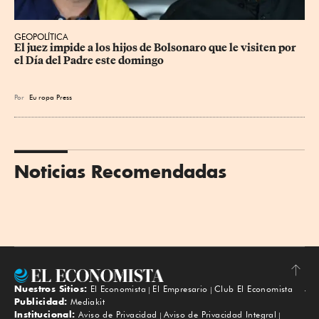
GEOPOLÍTICA
El juez impide a los hijos de Bolsonaro que le visiten por 
el Día del Padre este domingo
Por
Eu
ropa Press
Noticias Recomendadas
Nuestros Sitios:
El Economista
El Empresario
Club El Economista
Subir
Publicidad:
Mediakit
Institucional:
Aviso de Privacidad
Aviso de Privacidad Integral