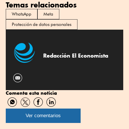
Temas relacionados
WhatsApp
Meta
Protección de datos personales
Redacción El Economista
Comenta esta noticia
Compartir
Compartir
Compartir
Compartir
por
por
por
por
WhatsApp
Twitter
Facebook
Linkedin
Ver comentarios