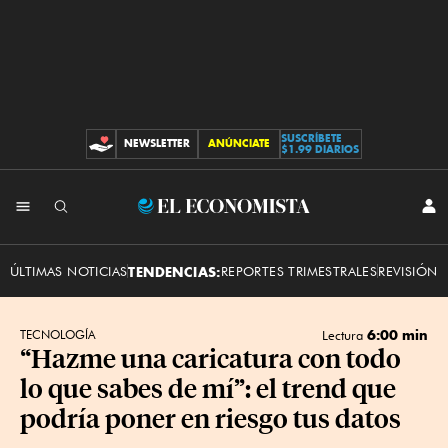
SUSCRÍBETE
NEWSLETTER
ANÚNCIATE
CONTRIBUCIONES
$1.99 DIARIOS
INI
El
SES
Economista
ÚLTIMAS NOTICIAS
TENDENCIAS:
REPORTES TRIMESTRALES
REVISIÓN 
6:00 min
TECNOLOGÍA
Lectura
“Hazme una caricatura con todo
lo que sabes de mí”: el trend que
podría poner en riesgo tus datos