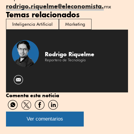
rodrigo.riquelme@eleconomista.
mx
Temas relacionados
Inteligencia Artificial
Marketing
Rodrigo Riquelme
Reportero de Tecnología
Comenta esta noticia
Compartir
Compartir
Compartir
Compartir
por
por
por
por
WhatsApp
Twitter
Facebook
Linkedin
Ver comentarios