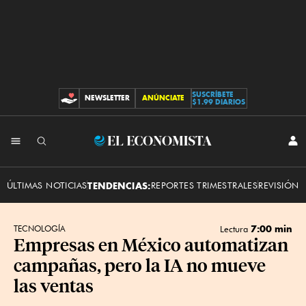
SUSCRÍBETE
NEWSLETTER
ANÚNCIATE
CONTRIBUCIONES
$1.99 DIARIOS
INI
El
SES
Economista
ÚLTIMAS NOTICIAS
TENDENCIAS:
REPORTES TRIMESTRALES
REVISIÓN 
7:00 min
TECNOLOGÍA
Lectura
Empresas en México automatizan
campañas, pero la IA no mueve
las ventas