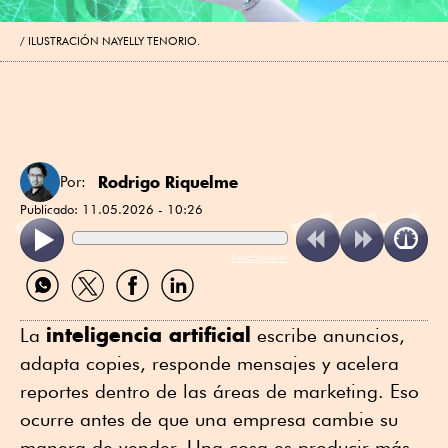
ILUSTRACIÓN NAYELLY TENORIO.
Rodrigo Riquelme
Por:
Publicado:
11.05.2026 - 10:26
ReadSpeaker
Compartir
Compartir
Compartir
Compartir
por
por
por
por
WhatsApp
Twitter
Facebook
Linkedin
inteligencia artificial
La
escribe anuncios,
adapta copies, responde mensajes y acelera
reportes dentro de las áreas de marketing. Eso
ocurre antes de que una empresa cambie su
manera de vender. Una cosa es producir más