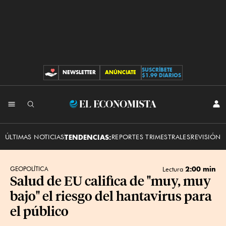
SUSCRÍBETE
NEWSLETTER
ANÚNCIATE
CONTRIBUCIONES
$1.99 DIARIOS
INI
El
SES
Economista
ÚLTIMAS NOTICIAS
TENDENCIAS:
REPORTES TRIMESTRALES
REVISIÓN 
2:00 min
GEOPOLÍTICA
Lectura
Salud de EU califica de "muy, muy
bajo" el riesgo del hantavirus para
el público