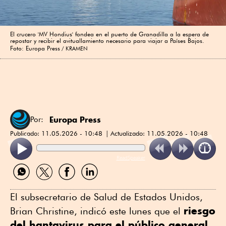
El crucero 'MV Hondius' fondea en el puerto de Granadilla a la espera de
repostar y recibir el avituallamiento necesario para viajar a Países Bajos.
Foto: Europa Press
KRAMEN
Europa Press
Por:
Publicado:
11.05.2026 - 10:48
Actualizado:
11.05.2026 - 10:48
ReadSpeaker
Compartir
Compartir
Compartir
Compartir
por
por
por
por
WhatsApp
Twitter
Facebook
Linkedin
El subsecretario de Salud de Estados Unidos,
riesgo
Brian Christine, indicó este lunes que el
del hantavirus para el público general