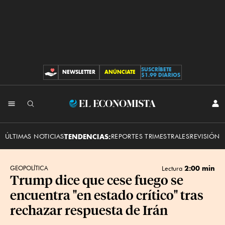
SUSCRÍBETE
NEWSLETTER
ANÚNCIATE
CONTRIBUCIONES
$1.99 DIARIOS
INI
El
SES
Economista
ÚLTIMAS NOTICIAS
TENDENCIAS:
REPORTES TRIMESTRALES
REVISIÓN 
2:00 min
GEOPOLÍTICA
Lectura
Trump dice que cese fuego se
encuentra "en estado crítico" tras
rechazar respuesta de Irán