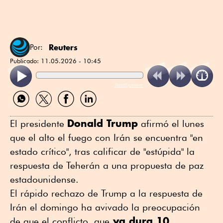
Reuters
Por:
Publicado:
11.05.2026 - 10:45
ReadSpeaker
Compartir
Compartir
Compartir
Compartir
por
por
por
por
WhatsApp
Twitter
Facebook
Linkedin
Donald Trump
El presidente
afirmó el lunes
que el alto el fuego con Irán se encuentra "en
estado crítico", tras calificar de "estúpida" la
respuesta de Teherán a una propuesta de paz
estadounidense.
El rápido rechazo de Trump a la respuesta de
Irán el domingo ha avivado la preocupación
ya dura 10
de que el conflicto, que