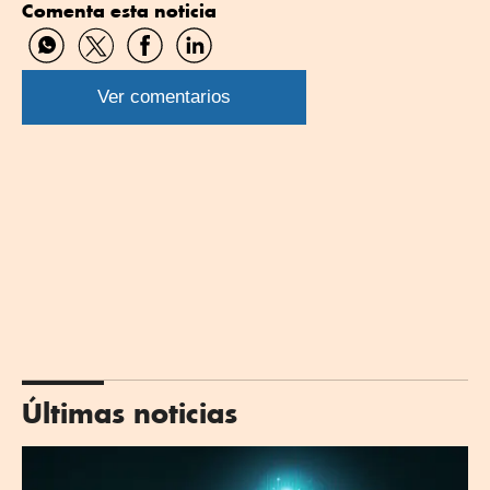
Comenta esta noticia
Compartir
Compartir
Compartir
Compartir
por
por
por
por
WhatsApp
Twitter
Facebook
Linkedin
Ver comentarios
Últimas noticias