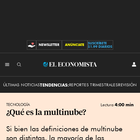
SUSCRÍBETE
NEWSLETTER
ANÚNCIATE
CONTRIBUCIONES
$1.99 DIARIOS
INI
El
SES
Economista
ÚLTIMAS NOTICIAS
TENDENCIAS:
REPORTES TRIMESTRALES
REVISIÓN 
4:00 min
TECNOLOGÍA
Lectura
¿Qué es la multinube?
Si bien las definiciones de multinube
son distintas, la mayoría de las