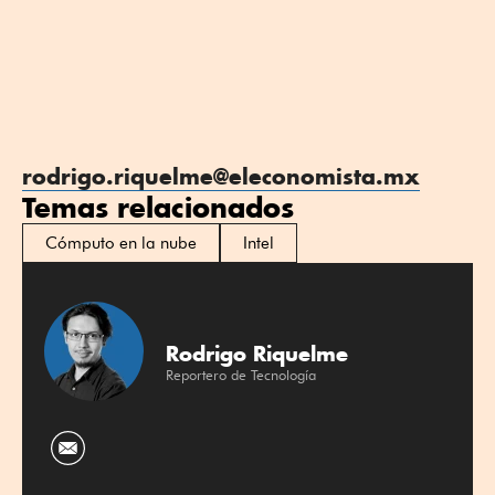
rodrigo.riquelme@eleconomista.mx
Temas relacionados
Cómputo en la nube
Intel
Rodrigo Riquelme
Reportero de Tecnología