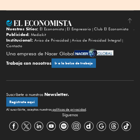
Nuestros Sitios:
El Economista
El Empresario
Club El Economista
Subir
Publicidad:
Mediakit
Institucional:
Aviso de Privacidad
Aviso de Privacidad Integral
Contacto
Una empresa de Nacer Global
Trabaja con nosotros
Ir a la bolsa de trabajo
Newsletter.
Suscríbete a nuestros
Regístrate aquí
Al suscribirte, aceptas nuestras
políticas de privacidad
.
Síguenos