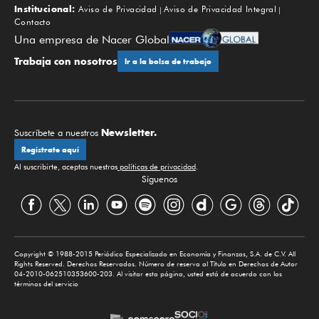
Institucional:
Aviso de Privacidad
Aviso de Privacidad Integral
Contacto
Una empresa de Nacer Global
Trabaja con nosotros
Ir a la bolsa de trabajo
Newsletter.
Suscríbete a nuestros
Regístrate aquí
Al suscribirte, aceptas nuestras
políticas de privacidad
.
Síguenos
Copyright © 1988-2015 Periódico Especializado en Economía y Finanzas, S.A. de C.V. All
Rights Reserved. Derechos Reservados. Número de reserva al Título en Derechos de Autor
04-2010-062510353600-203. Al visitar esta página, usted está de acuerdo con los
términos del servicio