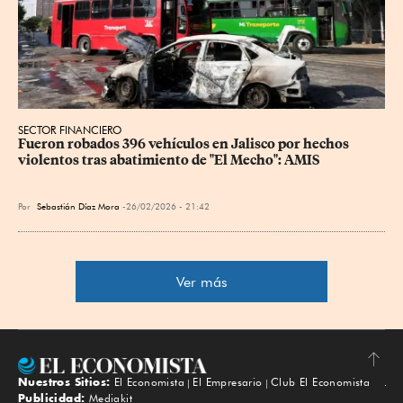
SECTOR FINANCIERO
Fueron robados 396 vehículos en Jalisco por hechos 
violentos tras abatimiento de "El Mecho": AMIS
Por
Sebastián Díaz Mora
26/02/2026 - 21:42
Ver más
Nuestros Sitios:
El Economista
El Empresario
Club El Economista
Subir
Publicidad:
Mediakit