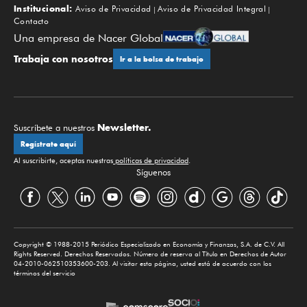
Institucional:
Aviso de Privacidad
Aviso de Privacidad Integral
Contacto
Una empresa de Nacer Global
Trabaja con nosotros
Ir a la bolsa de trabajo
Newsletter.
Suscríbete a nuestros
Regístrate aquí
Al suscribirte, aceptas nuestras
políticas de privacidad
.
Síguenos
Copyright © 1988-2015 Periódico Especializado en Economía y Finanzas, S.A. de C.V. All
Rights Reserved. Derechos Reservados. Número de reserva al Título en Derechos de Autor
04-2010-062510353600-203. Al visitar esta página, usted está de acuerdo con los
términos del servicio