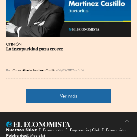
OPINIÓN
La incapacidad para crecer
Por
Carlos Alberto Martinez Castillo
06/05/2026 - 5:56
Ver más
Nuestros Sitios:
El Economista
El Empresario
Club El Economista
Subir
Publicidad:
Mediakit