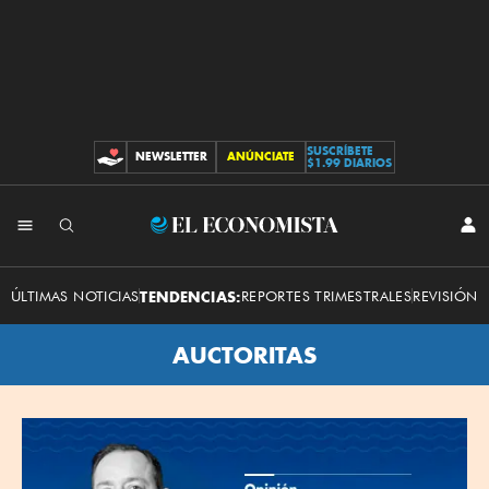
SUSCRÍBETE
NEWSLETTER
ANÚNCIATE
CONTRIBUCIONES
$1.99 DIARIOS
El
INI
SES
Economista
ÚLTIMAS NOTICIAS
TENDENCIAS:
REPORTES TRIMESTRALES
REVISIÓN 
AUCTORITAS