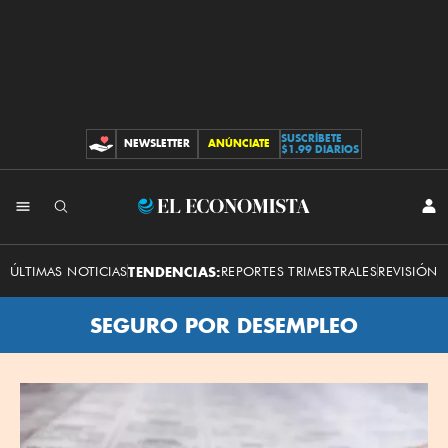
SUSCRÍBETE
NEWSLETTER
ANÚNCIATE
CONTRIBUCIONES
$1.99 DIARIOS
El
INI
SES
Economista
ÚLTIMAS NOTICIAS
TENDENCIAS:
REPORTES TRIMESTRALES
REVISIÓN 
SEGURO POR DESEMPLEO