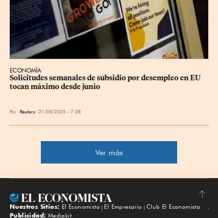
ECONOMÍA
Solicitudes semanales de subsidio por desempleo en EU 
tocan máximo desde junio
Por
Reuters
21/08/2025 - 7:28
Ver más
Nuestros Sitios:
El Economista
El Empresario
Club El Economista
Subir
Publicidad:
Mediakit