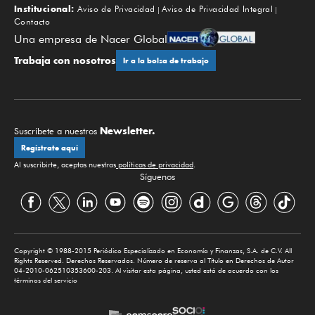
Institucional:
Aviso de Privacidad
Aviso de Privacidad Integral
Contacto
Una empresa de Nacer Global
Trabaja con nosotros
Ir a la bolsa de trabajo
Newsletter.
Suscríbete a nuestros
Regístrate aquí
Al suscribirte, aceptas nuestras
políticas de privacidad
.
Síguenos
Copyright © 1988-2015 Periódico Especializado en Economía y Finanzas, S.A. de C.V. All
Rights Reserved. Derechos Reservados. Número de reserva al Título en Derechos de Autor
04-2010-062510353600-203. Al visitar esta página, usted está de acuerdo con los
términos del servicio