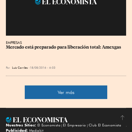
EMPRESAS
Mercado está preparado para liberación total: Amexgas
Por
Luis Carriles
18/08/2016 - 6:03
Ver más
Nuestros Sitios:
El Economista
El Empresario
Club El Economista
Subir
Publicidad:
Mediakit