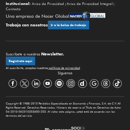
Institucional:
Aviso de Privacidad
Aviso de Privacidad Integral
Contacto
Una empresa de Nacer Global
Trabaja con nosotros
Ir a la bolsa de trabajo
Newsletter.
Suscríbete a nuestros
Regístrate aquí
Al suscribirte, aceptas nuestras
políticas de privacidad
.
Síguenos
Copyright © 1988-2015 Periódico Especializado en Economía y Finanzas, S.A. de C.V. All
Rights Reserved. Derechos Reservados. Número de reserva al Título en Derechos de Autor
04-2010-062510353600-203. Al visitar esta página, usted está de acuerdo con los
términos del servicio